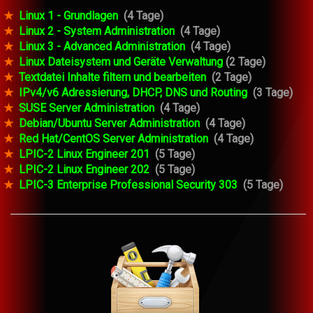
★
Linux 1 - Grundlagen
(4 Tage)
★
Linux 2 - System Administration
(4 Tage)
★
Linux 3 - Advanced Administration
(4 Tage)
★
Linux Dateisystem und Geräte Verwaltung
(2 Tage)
★
Textdatei Inhalte filtern und bearbeiten
(2 Tage)
★
IPv4/v6 Adressierung, DHCP, DNS und Routing
(3 Tage)
★
SUSE Server Administration
(4 Tage)
★
Debian/Ubuntu Server Administration
(4 Tage)
★
Red Hat/CentOS Server Administration
(4 Tage)
★
LPIC-2 Linux Engineer 201
(5 Tage)
★
LPIC-2 Linux Engineer 202
(5 Tage)
★
LPIC-3 Enterprise Professional Security 303
(5 Tage)