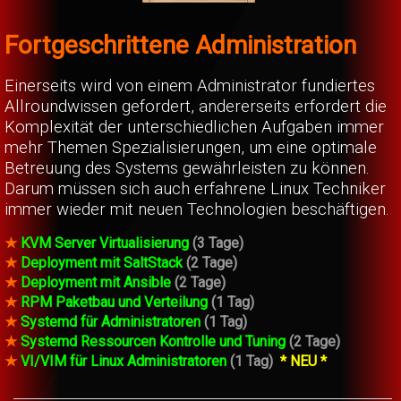
Fortgeschrittene Administration
Einerseits wird von einem Administrator fundiertes
Allroundwissen gefordert, andererseits erfordert die
Komplexität der unterschiedlichen Aufgaben immer
mehr Themen Spezialisierungen, um eine optimale
Betreuung des Systems gewährleisten zu können.
Darum müssen sich auch erfahrene Linux Techniker
immer wieder mit neuen Technologien beschäftigen.
★
KVM Server Virtualisierung
(3 Tage)
★
Deployment mit SaltStack
(2 Tage)
★
Deployment mit Ansible
(2 Tage)
★
RPM Paketbau und Verteilung
(1 Tag)
★
Systemd für Administratoren
(1 Tag)
★
Systemd Ressourcen Kontrolle und Tuning
(2 Tage)
★
VI/VIM für Linux Administratoren
(1 Tag)
* NEU *