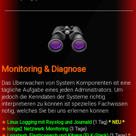
Monitoring & Diagnose
Das Überwachen von System Komponenten ist eine
tägliche Aufgabe eines jeden Administrators. Um
jedoch die Kenndaten der Systeme richtig
interpretieren zu können ist spezielles Fachwissen
nötig, welches Sie bei uns erlernen können.
★
Linux Logging mit Rsyslog und Journald
(1 Tag)
* NEU *
★
Icinga2 Netzwerk Monitoring
(3 Tage)
★
Logstash, Elasticsearch und Kibana (ELK-Stack)
(3 Tage)
*