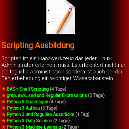
Scripting Ausbildung
Scripten ist ein Handwerkzeug das jeder Linux
Administrator erlernen muss. Es erleichtert nicht nur
die tägliche Administration sondern ist auch bei der
Fehlerbehebung ein wichtiger Wissensbaustein.
★
BASH Shell Scripting
(4 Tage)
★
grep, awk, sed und Regular Expressions
(2 Tage)
★
Python 3 Grundlagen
(4 Tage)
★
Python 3 Aufbau
(3 Tage)
★
Python 3 und Reguläre Ausdrücke
(1 Tag)
★
Python 3 Data Science
(2 Tage)
★
Python 3 Machine Learning
(2 Tage)