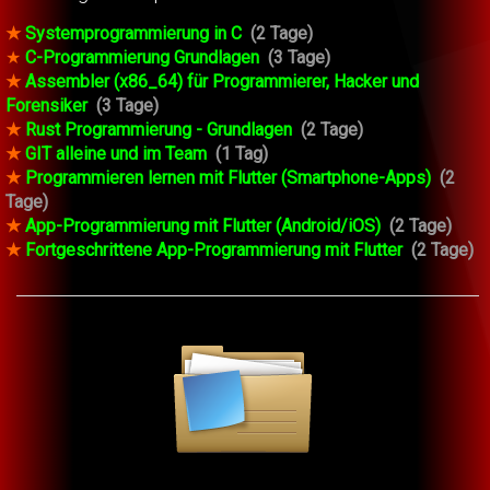
★
Systemprogrammierung in C
(2 Tage)
★
C-Programmierung Grundlagen
(3 Tage)
★
Assembler (x86_64) für Programmierer, Hacker und
Forensiker
(3 Tage)
★
Rust Programmierung - Grundlagen
(2 Tage)
★
GIT alleine und im Team
(1 Tag)
★
Programmieren lernen mit Flutter (Smartphone-Apps)
(2
Tage)
★
App-Programmierung mit Flutter (Android/iOS)
(2 Tage)
★
Fortgeschrittene App-Programmierung mit Flutter
(2 Tage)