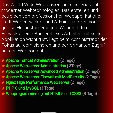
Das World Wide Web basiert auf einer Vielzahl
moderner Webtechnologien. Das erstellen und
betreiben von professionellen Webapplikationen,
stellt Webentwickler und Administratoren vor
grosse Herausforderungen. Während dem
Entwickler eine Barrierefreies Arbeiten mit seiner
Applikation wichtig ist, liegt beim Administrator der
Fokus auf dem sicheren und performanten Zugriff
auf den Webcontent
★
Apache Tomcat Administration
(2 Tage)
★
Apache Webserver Administration
( 3Tage)
★
Apache Webserver Advanced Administration
(2 Tage)
★
Apache Webserver Firewall mit ModSecurity
(2 Tage)
★
Nginx High Performance Webserver
(2 Tage)
★
PHP 8 und MySQL
(3 Tage)
★
Webprogrammierung mit HTML5 und CSS3
(3 Tage)