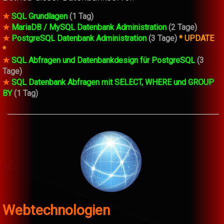
★
SQL Grundlagen
(1 Tag)
★
MariaDB / MySQL Datenbank Administration
(2 Tage)
★
PostgreSQL Datenbank Administration
(3 Tage)
* UPDATE
*
★
SQL Abfragen und Datenbankdesign für PostgreSQL
(3
Tage)
★
SQL Datenbank Abfragen mit SELECT, WHERE und GROUP
BY
(1 Tag)
Webtechnologien