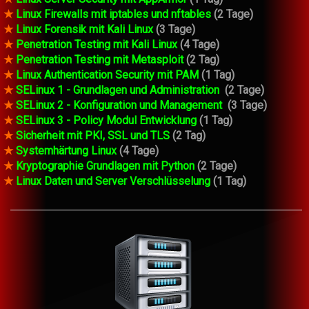
★
Linux Firewalls mit iptables und nftables
(2 Tage)
★
Linux Forensik mit Kali Linux
(3 Tage)
★
Penetration Testing mit Kali Linux
(4 Tage)
★
Penetration Testing mit Metasploit
(2 Tag)
★
Linux Authentication Security mit PAM
(1 Tag)
★
SELinux 1 - Grundlagen und Administration
(2 Tage)
★
SELinux 2 - Konfiguration und Management
(3 Tage)
★
SELinux 3 - Policy Modul Entwicklung
(1 Tag)
★
Sicherheit mit PKI, SSL und TLS
(2 Tag)
★
Systemhärtung Linux
(4 Tage)
★
Kryptographie Grundlagen mit Python
(2 Tage)
★
Linux Daten und Server Verschlüsselung
(1 Tag)