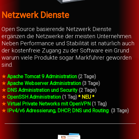
Netzwerk Dienste
Open Source basierende Netzwerk Dienste
ergänzen die Netzwerke der meisten Unternehmen.
Neben Performance und Stabilität ist natürlich auch
der kostenfreie Zugang zu der Software ein Grund
warum viele Produkte sogar Markführer geworden
sind.
★
Apache Tomcat 9 Administration
(2 Tage)
★
Apache Webserver Administration
(3 Tage)
★
DNS Administration und Security
(2 Tage)
★
OpenSSH Administration
(1 Tag)
* NEU *
★
Virtual Private Networks mit OpenVPN
(1 Tag)
★
IPv4/v6 Adressierung, DHCP, DNS und Routing
(3 Tage)