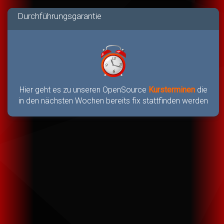
Durchführungsgarantie
Hier geht es zu unseren OpenSource
Kursterminen
die
in den nächsten Wochen bereits fix stattfinden werden