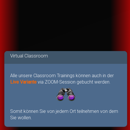
Virtual Classroom
Alle unsere Classroom Trainings können auch in der
Live Variante
via ZOOM-Session gebucht werden.
Somit können Sie von jedem Ort teilnehmen von dem
Sie wollen.