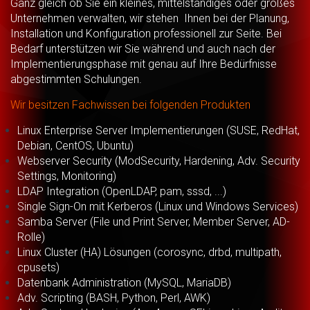
Ganz gleich ob Sie ein kleines, mittelständiges oder großes
Unternehmen verwalten, wir stehen Ihnen bei der Planung,
Installation und Konfiguration professionell zur Seite. Bei
Bedarf unterstützen wir Sie während und auch nach der
Implementierungsphase mit genau auf Ihre Bedürfnisse
abgestimmten Schulungen.
Wir besitzen Fachwissen bei folgenden Produkten
Linux Enterprise Server Implementierungen (SUSE, RedHat,
Debian, CentOS, Ubuntu)
Webserver Security (ModSecurity, Hardening, Adv. Security
Settings, Monitoring)
LDAP Integration (OpenLDAP, pam, sssd, ...)
Single Sign-On mit Kerberos (Linux und Windows Services)
Samba Server (File und Print Server, Member Server, AD-
Rolle)
Linux Cluster (HA) Lösungen (corosync, drbd, multipath,
cpusets)
Datenbank Administration (MySQL, MariaDB)
Adv. Scripting (BASH, Python, Perl, AWK)