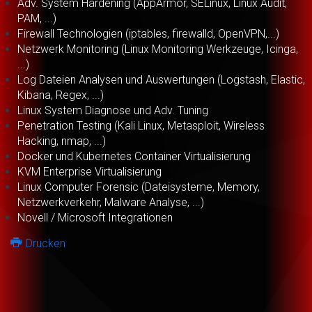
Adv. System Hardening (AppArmor, SELinux, Linux Audit,
PAM, ...)
Firewall Technologien (iptables, firewalld, OpenVPN,...)
Netzwerk Monitoring (Linux Monitoring Werkzeuge, Icinga,
...)
Log Dateien Analysen und Auswertungen (Logstash, Elastic,
Kibana, Regex, ...)
Linux System Diagnose und Adv. Tuning
Penetration Testing (Kali Linux, Metasploit, Wireless
Hacking, nmap, ...)
Docker und Kubernetes Container Virtualisierung
KVM Enterprise Virtualisierung
Linux Computer Forensic (Dateisysteme, Memory,
Netzwerkverkehr, Malware Analyse, ...)
Novell / Microsoft Integrationen
Drucken