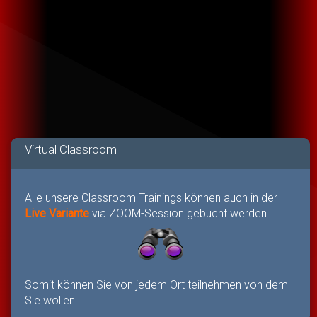
Virtual Classroom
Alle unsere Classroom Trainings können auch in der
Live Variante
via ZOOM-Session gebucht werden.
Somit können Sie von jedem Ort teilnehmen von dem
Sie wollen.