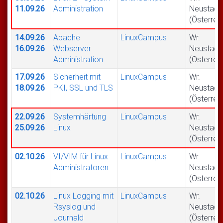
11.09.26
Administration
Neustadt
(Österrei
14.09.26
Apache
LinuxCampus
Wr.
16.09.26
Webserver
Neustadt
Administration
(Österrei
17.09.26
Sicherheit mit
LinuxCampus
Wr.
18.09.26
PKI, SSL und TLS
Neustadt
(Österrei
22.09.26
Systemhärtung
LinuxCampus
Wr.
25.09.26
Linux
Neustadt
(Österrei
02.10.26
VI/VIM für Linux
LinuxCampus
Wr.
Administratoren
Neustadt
(Österrei
02.10.26
Linux Logging mit
LinuxCampus
Wr.
Rsyslog und
Neustadt
Journald
(Österrei