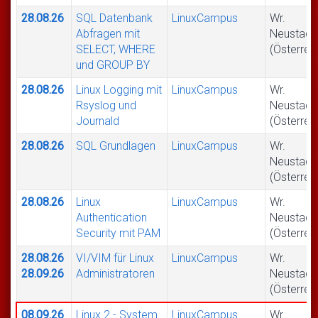
28.08.26
SQL Datenbank
LinuxCampus
Wr.
Abfragen mit
Neustadt
SELECT, WHERE
(Österrei
und GROUP BY
28.08.26
Linux Logging mit
LinuxCampus
Wr.
Rsyslog und
Neustadt
Journald
(Österrei
28.08.26
SQL Grundlagen
LinuxCampus
Wr.
Neustadt
(Österrei
28.08.26
Linux
LinuxCampus
Wr.
Authentication
Neustadt
Security mit PAM
(Österrei
28.08.26
VI/VIM für Linux
LinuxCampus
Wr.
28.09.26
Administratoren
Neustadt
(Österrei
08.09.26
Linux 2 - System
LinuxCampus
Wr.