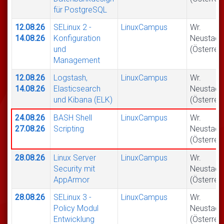
für PostgreSQL
12.08.26
SELinux 2 -
LinuxCampus
Wr.
14.08.26
Konfiguration
Neustadt
und
(Österrei
Management
12.08.26
Logstash,
LinuxCampus
Wr.
14.08.26
Elasticsearch
Neustadt
und Kibana (ELK)
(Österrei
24.08.26
BASH Shell
LinuxCampus
Wr.
27.08.26
Scripting
Neustadt
(Österrei
28.08.26
Linux Server
LinuxCampus
Wr.
Security mit
Neustadt
AppArmor
(Österrei
28.08.26
SELinux 3 -
LinuxCampus
Wr.
Policy Modul
Neustadt
Entwicklung
(Österrei