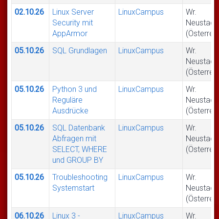
02.10.26
Linux Server
LinuxCampus
Wr.
Security mit
Neustadt
AppArmor
(Österrei
05.10.26
SQL Grundlagen
LinuxCampus
Wr.
Neustadt
(Österrei
05.10.26
Python 3 und
LinuxCampus
Wr.
Reguläre
Neustadt
Ausdrücke
(Österrei
05.10.26
SQL Datenbank
LinuxCampus
Wr.
Abfragen mit
Neustadt
SELECT, WHERE
(Österrei
und GROUP BY
05.10.26
Troubleshooting
LinuxCampus
Wr.
Systemstart
Neustadt
(Österrei
06.10.26
Linux 3 -
LinuxCampus
Wr.