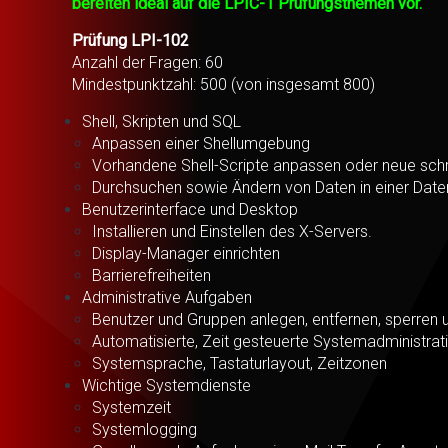
bereiten ideal auf die LPIC-1 Prüfungsthemen vor.
Prüfung LPI-102
Anzahl der Fragen: 60
Mindestpunktzahl: 500 (von insgesamt 800)
Shell, Skripten und SQL
Anpassen einer Shellumgebung
Vorhandene Shell-Scripte anpassen oder neue sch
Durchsuchen sowie Ändern von Daten in einer Dat
Benutzerinterface und Desktop
Installieren und Einstellen des X-Servers.
Display-Manager einrichten
Barrierefreiheiten
Administrative Aufgaben
Benutzer und Gruppen anlegen, entfernen, sperren 
Automatisierte, Zeit gesteuerte Systemadministra
Systemsprache, Tastaturlayout, Zeitzonen
Wichtige Systemdienste
Systemzeit
Systemlogging