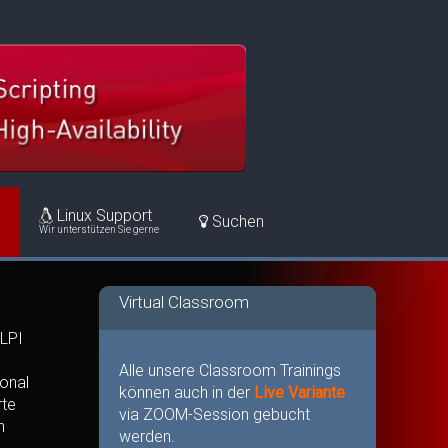
Linux Support
Suchen
Wir unterstützen Sie gerne
Virtual Classroom
 LPI
Alle unsere Classroom Trainings
ional
können auch in der
Live Variante
rte
via ZOOM-Session gebucht
n
werden.