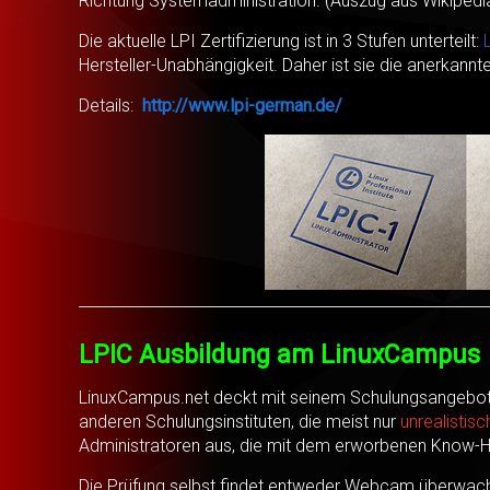
Richtung Systemadministration. (Auszug aus Wikipedi
Die aktuelle LPI Zertifizierung ist in 3 Stufen unterteilt:
L
Hersteller-Unabhängigkeit. Daher ist sie die anerkannte
Details:
http://www.lpi-german.de/
LPIC Ausbildung am LinuxCampus
LinuxCampus.net deckt mit seinem Schulungsangebot 
anderen Schulungsinstituten, die meist nur
unrealistis
Administratoren aus, die mit dem erworbenen Know
Die Prüfung selbst findet entweder Webcam überwacht 