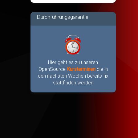
Durchführungsgarantie
Hier geht es zu unseren
OpenSource
Kursterminen
die in
den nächsten Wochen bereits fix
stattfinden werden