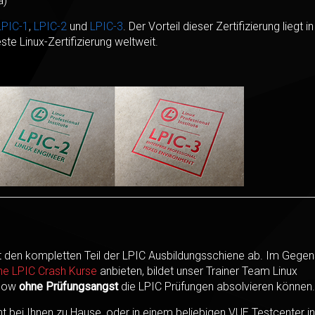
a)
PIC-1
,
LPIC-2
und
LPIC-3
. Der Vorteil dieser Zertifizierung liegt i
ste Linux-Zertifizierung weltweit.
den kompletten Teil der LPIC Ausbildungsschiene ab. Im Gegen
che LPIC Crash Kurse
anbieten,
bildet unser Trainer Team Linux
-How
ohne Prüfungsangst
die LPIC Prüfungen absolvieren können.
bei Ihnen zu Hause, oder in einem beliebigen VUE Testcenter in