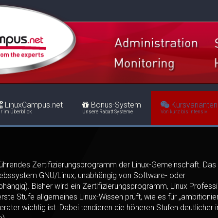
LinuxCampus.net
Bonus-System
Kursvarianten
r im Überblick
Unsere Rabatt Systeme
Von kurz bis intensiv
it führendes Zertifizierungsprogramm der Linux-Gemeinschaft. Das
etriebssystem GNU/Linux, unabhängig von Software- oder
hängig). Bisher wird ein Zertifizierungsprogramm, Linux Profess
erste Stufe allgemeines Linux-Wissen prüft, wie es für „ambitionie
ater wichtig ist. Dabei tendieren die höheren Stufen deutlicher i