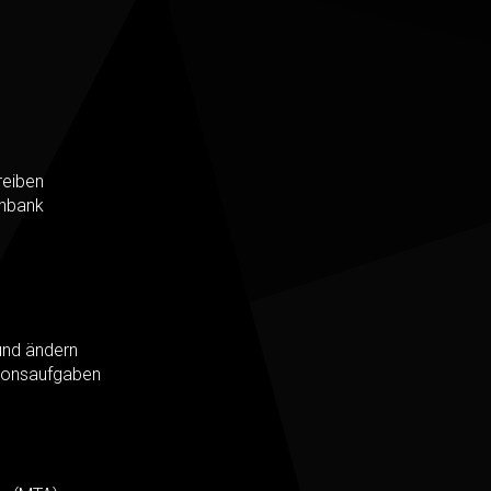
reiben
enbank
und ändern
tionsaufgaben