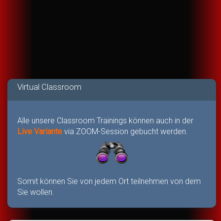
Virtual Classroom
Alle unsere Classroom Trainings können auch in der
Live Variante
via ZOOM-Session gebucht werden.
Somit können Sie von jedem Ort teilnehmen von dem
Sie wollen.