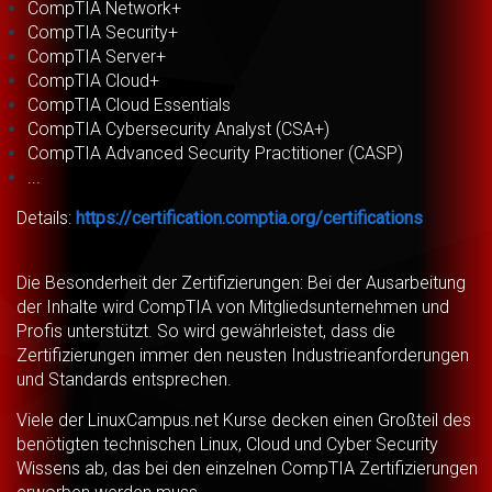
CompTIA Network+
CompTIA Security+
CompTIA Server+
CompTIA Cloud+
CompTIA Cloud Essentials
CompTIA Cybersecurity Analyst (CSA+)
CompTIA Advanced Security Practitioner (CASP)
...
Details:
https://certification.comptia.org/certifications
Die Besonderheit der Zertifizierungen: Bei der Ausarbeitung
der Inhalte wird CompTIA von Mitgliedsunternehmen und
Profis unterstützt. So wird gewährleistet, dass die
Zertifizierungen immer den neusten Industrieanforderungen
und Standards entsprechen.
Viele der LinuxCampus.net Kurse decken einen Großteil des
benötigten technischen Linux, Cloud und Cyber Security
Wissens ab, das bei den einzelnen CompTIA Zertifizierungen