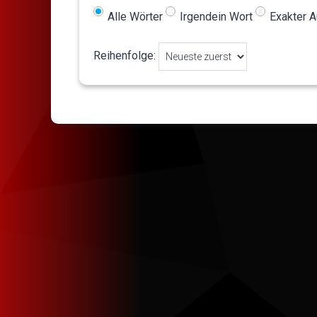
Alle Wörter
Irgendein Wort
Exakter 
Reihenfolge: