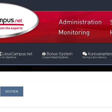
LinuxCampus.net
Bonus-System
Kursvarianten
r im Überblick
Unsere Rabatt Systeme
Von kurz bis intensiv
SUCHEN