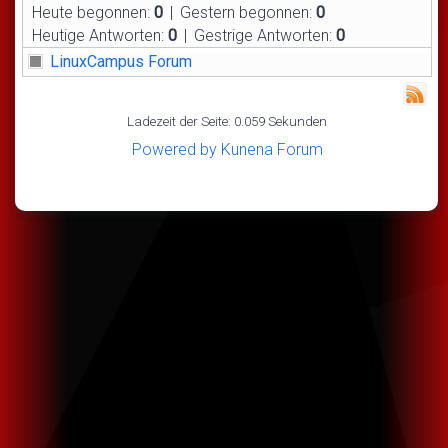
Heute begonnen:
0
|
Gestern begonnen:
0
Heutige Antworten:
0
|
Gestrige Antworten:
0
LinuxCampus Forum
Ladezeit der Seite: 0.059 Sekunden
Powered by
Kunena Forum