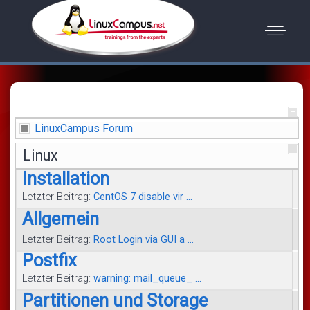
LinuxCampus Forum
Linux
Installation
Letzter Beitrag:
CentOS 7 disable vir ...
Allgemein
Letzter Beitrag:
Root Login via GUI a ...
Postfix
Letzter Beitrag:
warning: mail_queue_ ...
Partitionen und Storage