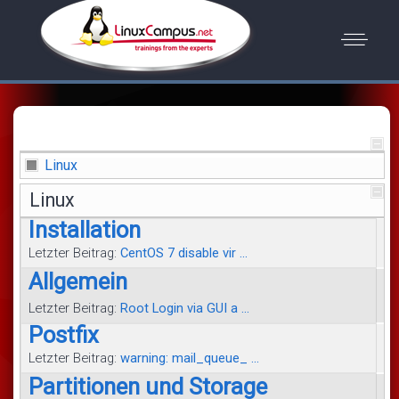
Linux
Linux
Installation
Letzter Beitrag:
CentOS 7 disable vir ...
Allgemein
Letzter Beitrag:
Root Login via GUI a ...
Postfix
Letzter Beitrag:
warning: mail_queue_ ...
Partitionen und Storage