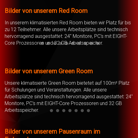
Bilder von unserem Red Room
In unserem klimatisierten Red Room bieten wir Platz für bis
zu 12 Teilnehmer. Alle unsere Arbeitsplätze sind technisch
hervorragend ausgestattet: 24" Monitore, PC‘s mit EIGHT-
Core Prozessoren und 32 GB Arbeitsspeicher.
20190817 114138
20190817 114201
20190817 114228
20190817 114249
20190817 114340
20190817 114437
20190817 114501
20190817 114524
20190817 114650
20190817 11480
Bilder von unserem Green Room
Unsere klimatisierte Green Room bietetet auf 100m² Platz
für Schulungen und Veranstaltungen. Alle unsere
Arbeitsplätze sind technisch hervorragend ausgestattet: 24"
Monitore, PC‘s mit EIGHT-Core Prozessoren und 32 GB
Arbeitsspeicher.
20190817 110225
20190817 110430
20190817 110526
20190817 110607
20190817 110653
20190817 110702
20190817 110720
Bilder von unserem Pausenraum im