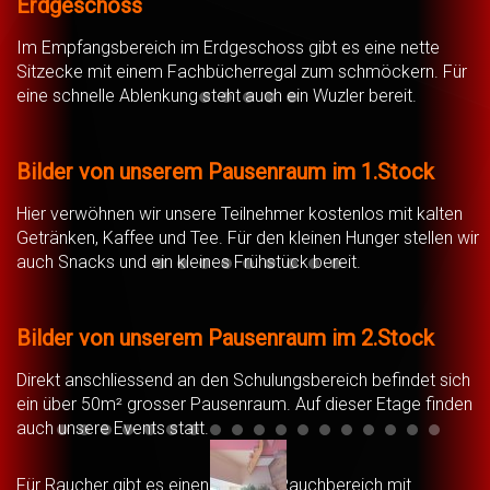
Erdgeschoss
Im Empfangsbereich im Erdgeschoss gibt es eine nette
Sitzecke mit einem Fachbücherregal zum schmöckern. Für
eine schnelle Ablenkung steht auch ein Wuzler bereit.
20190817 103834
20190817 103844
20190817 103908
20190817 103923
20190817 104357
Bilder von unserem Pausenraum im 1.Stock
Hier verwöhnen wir unsere Teilnehmer kostenlos mit kalten
Getränken, Kaffee und Tee. Für den kleinen Hunger stellen wir
auch Snacks und ein kleines Frühstück bereit.
20190817 115200
20190817 115209
20190817 115210
20190817 115219
20190817 115223
20190817 115300
20190817 115312
20190817 115326
20190817 115358
Bilder von unserem Pausenraum im 2.Stock
Direkt anschliessend an den Schulungsbereich befindet sich
ein über 50m² grosser Pausenraum. Auf dieser Etage finden
auch unsere Events statt.
20190817 111255
20190817 111418
20190817 111429
20190817 111454
20190817 111553
20190817 111601
20190817 111604
20190817 111608
20190817 111611
20190817 111942
20190817 111947
20190817 111955
20190817 112003
20190817 11213
20190817 112
20190817 
2019081
20190
Für Raucher gibt es einen eigenen Rauchbereich mit