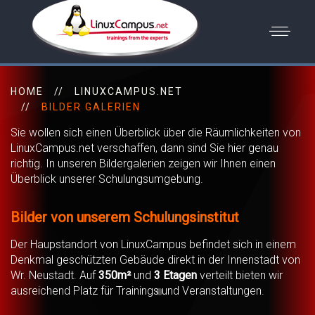
HOME
LINUXCAMPUS.NET
BILDER GALERIEN
Sie wollen sich einen Überblick über die Räumlichkeiten von
LinuxCampus.net verschaffen, dann sind Sie hier genau
richtig. In unseren Bildergalerien zeigen wir Ihnen einen
Überblick unserer Schulungsumgebung.
Bilder von unserem Schulungsinstitut
Der Haupstandort von LinuxCampus befindet sich in einem
Denkmal geschützten Gebäude direkt in der Innenstadt von
Wr. Neustadt. Auf
350m²
und
3 Etagen
verteilt bieten wir
ausreichend Platz für Trainings und Veranstaltungen.
20190730 132200