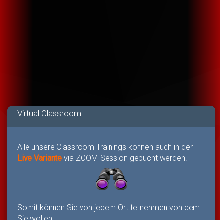
Virtual Classroom
Alle unsere Classroom Trainings können auch in der
Live Variante
via ZOOM-Session gebucht werden.
Somit können Sie von jedem Ort teilnehmen von dem
Sie wollen.