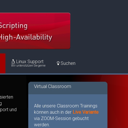
Linux Support
Suchen
Wir unterstützen Sie gerne
Virtual Classroom
sierten
g
Alle unsere Classroom Trainings
pport und
können auch in der
Live Variante
via ZOOM-Session gebucht
werden.