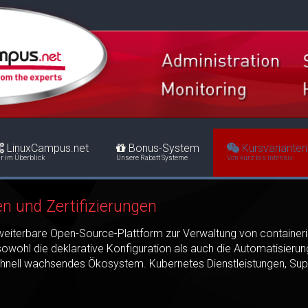
LinuxCampus.net
Bonus-System
Kursvarianten
r im Überblick
Unsere Rabatt Systeme
Von kurz bis intensiv
n und Zertifizierungen
rweiterbare Open-Source-Plattform zur Verwaltung von containeri
 sowohl die deklarative Konfiguration als auch die Automatisierun
 schnell wachsendes Ökosystem. Kubernetes Dienstleistungen, Su