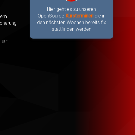
Hier geht es zu unseren
OpenSource
Kursterminen
die in
inem
den nächsten Wochen bereits fix
icherung
stattfinden werden
.
, um