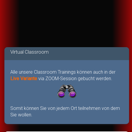
Virtual Classroom
Alle unsere Classroom Trainings können auch in der
Live Variante
via ZOOM-Session gebucht werden.
Somit können Sie von jedem Ort teilnehmen von dem
Sie wollen.