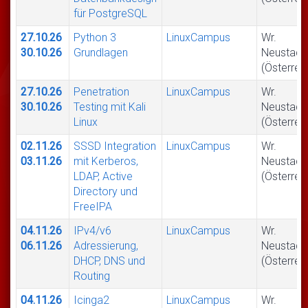
für PostgreSQL
27.10.26
Python 3
LinuxCampus
Wr.
30.10.26
Grundlagen
Neustadt
(Österrei
27.10.26
Penetration
LinuxCampus
Wr.
30.10.26
Testing mit Kali
Neustadt
Linux
(Österrei
02.11.26
SSSD Integration
LinuxCampus
Wr.
03.11.26
mit Kerberos,
Neustadt
LDAP, Active
(Österrei
Directory und
FreeIPA
04.11.26
IPv4/v6
LinuxCampus
Wr.
06.11.26
Adressierung,
Neustadt
DHCP, DNS und
(Österrei
Routing
04.11.26
Icinga2
LinuxCampus
Wr.