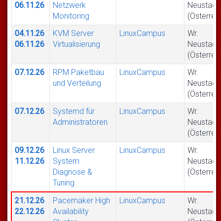
06.11.26
Netzwerk
Neustadt
Monitoring
(Österrei
04.11.26
KVM Server
LinuxCampus
Wr.
06.11.26
Virtualisierung
Neustadt
(Österrei
07.12.26
RPM Paketbau
LinuxCampus
Wr.
und Verteilung
Neustadt
(Österrei
07.12.26
Systemd für
LinuxCampus
Wr.
Administratoren
Neustadt
(Österrei
09.12.26
Linux Server
LinuxCampus
Wr.
11.12.26
System
Neustadt
Diagnose &
(Österrei
Tuning
21.12.26
Pacemaker High
LinuxCampus
Wr.
22.12.26
Availability
Neustadt