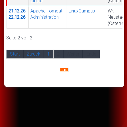
Cluster
(Österrei
21.12.26
Apache Tomcat
LinuxCampus
Wr.
22.12.26
Administration
Neustadt
(Österrei
Seite 2 von 2
Start
Zurück
1
2
Weiter
Ende