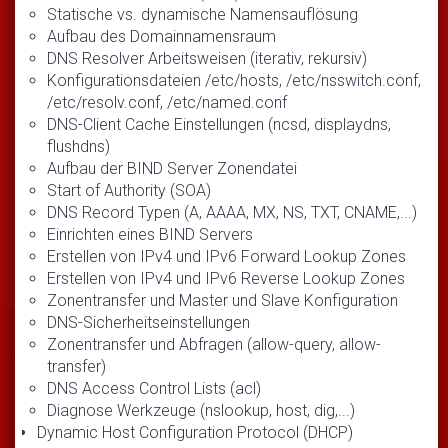
Statische vs. dynamische Namensauflösung
Aufbau des Domainnamensraum
DNS Resolver Arbeitsweisen (iterativ, rekursiv)
Konfigurationsdateien /etc/hosts, /etc/nsswitch.conf,
/etc/resolv.conf, /etc/named.conf
DNS-Client Cache Einstellungen (ncsd, displaydns,
flushdns)
Aufbau der BIND Server Zonendatei
Start of Authority (SOA)
DNS Record Typen (A, AAAA, MX, NS, TXT, CNAME,...)
Einrichten eines BIND Servers
Erstellen von IPv4 und IPv6 Forward Lookup Zones
Erstellen von IPv4 und IPv6 Reverse Lookup Zones
Zonentransfer und Master und Slave Konfiguration
DNS-Sicherheitseinstellungen
Zonentransfer und Abfragen (allow-query, allow-
transfer)
DNS Access Control Lists (acl)
Diagnose Werkzeuge (nslookup, host, dig,...)
Dynamic Host Configuration Protocol (DHCP)