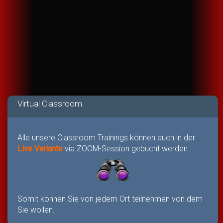
Virtual Classroom
Alle unsere Classroom Trainings können auch in der
Live Variante
via ZOOM-Session gebucht werden.
Somit können Sie von jedem Ort teilnehmen von dem
Sie wollen.