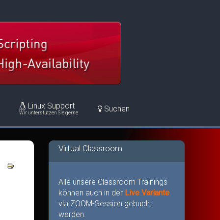
Linux Support
Suchen
Wir unterstützen Sie gerne
Virtual Classroom
Alle unsere Classroom Trainings
können auch in der
Live Variante
via ZOOM-Session gebucht
werden.