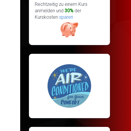
Rechtzeitig zu einem Kurs
anmelden und
30%
der
Kurskosten
sparen