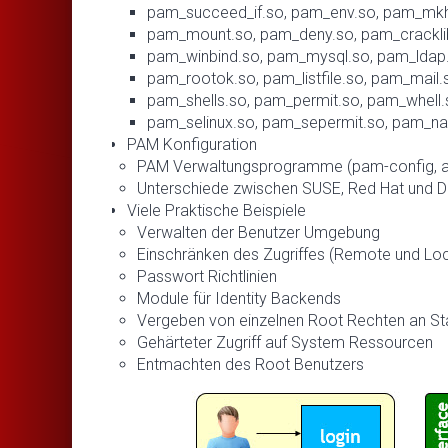
pam_succeed_if.so, pam_env.so, pam_mk
pam_mount.so, pam_deny.so, pam_cracklib
pam_winbind.so, pam_mysql.so, pam_ldap
pam_rootok.so, pam_listfile.so, pam_mail.
pam_shells.so, pam_permit.so, pam_whell
pam_selinux.so, pam_sepermit.so, pam_
PAM Konfiguration
PAM Verwaltungsprogramme (pam-config, aut
Unterschiede zwischen SUSE, Red Hat und D
Viele Praktische Beispiele
Verwalten der Benutzer Umgebung
Einschränken des Zugriffes (Remote und Loc
Passwort Richtlinien
Module für Identity Backends
Vergeben von einzelnen Root Rechten an St
Gehärteter Zugriff auf System Ressourcen
Entmachten des Root Benutzers