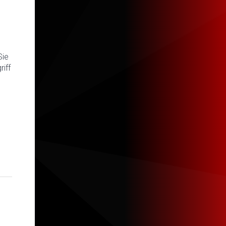
Sie
iff