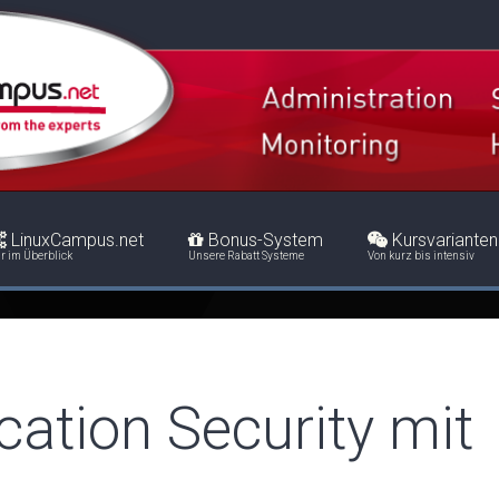
LinuxCampus.net
Bonus-System
Kursvarianten
r im Überblick
Unsere Rabatt Systeme
Von kurz bis intensiv
cation Security mit