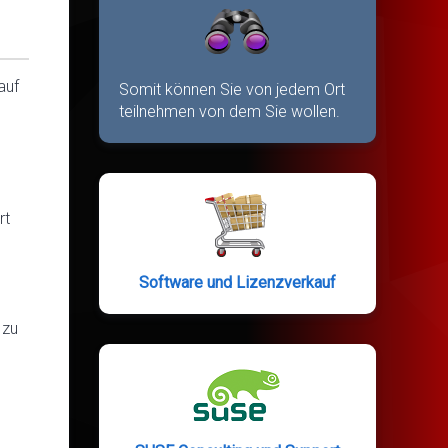
auf
Somit können Sie von jedem Ort
teilnehmen von dem Sie wollen.
rt
Software und Lizenzverkauf
 zu