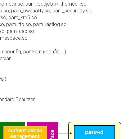
homedir.so, pam_oddjob_mkhomedir.so,
.so, pam_pwquality.so, pam_securetty.so,
.so, pam_krb5.so
so, pam_ftp.so, pam_lastlog.so
.so, pam_cap.so
namespace.so
hconfig, pam-auth-config ...)
ebian
al)
andard Benutzer