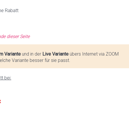
ne Rabatt
de dieser Seite
m Variante
und in der
Live Variante
übers Internet via ZOOM
lche Variante besser für sie passt.
t bei: