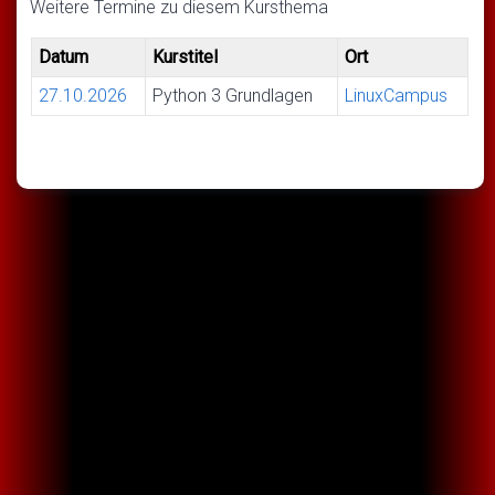
Weitere Termine zu diesem Kursthema
Datum
Kurstitel
Ort
27.10.2026
Python 3 Grundlagen
LinuxCampus