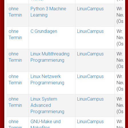
ohne
Python 3 Machine
LinuxCampus
Wr.
Termin
Learning
Neus
(Öste
ohne
C Grundlagen
LinuxCampus
Wr.
Termin
Neus
(Öste
ohne
Linux Multithreading
LinuxCampus
Wr.
Termin
Programmierung
Neus
(Öste
ohne
Linux Netzwerk
LinuxCampus
Wr.
Termin
Programmierung
Neus
(Öste
ohne
Linux System
LinuxCampus
Wr.
Termin
Advanced
Neus
Programmierung
(Öste
ohne
GNU-Make und
LinuxCampus
Wr.
Termin
Makefiles
Neus