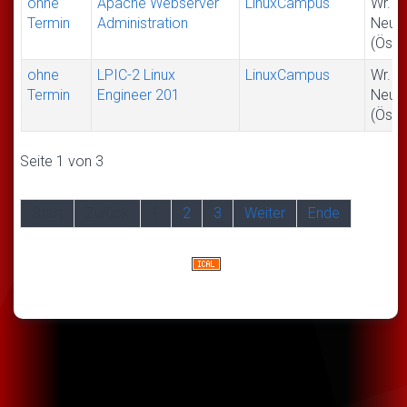
ohne
Apache Webserver
LinuxCampus
Wr.
Termin
Administration
Neus
(Öste
ohne
LPIC-2 Linux
LinuxCampus
Wr.
Termin
Engineer 201
Neus
(Öste
Seite 1 von 3
Start
Zurück
1
2
3
Weiter
Ende