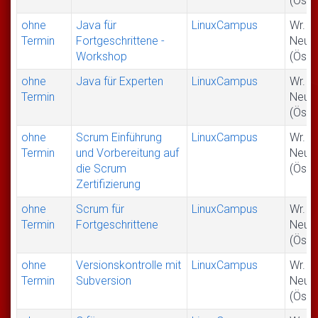
(Öste
ohne
Java für
LinuxCampus
Wr.
Termin
Fortgeschrittene -
Neus
Workshop
(Öste
ohne
Java für Experten
LinuxCampus
Wr.
Termin
Neus
(Öste
ohne
Scrum Einführung
LinuxCampus
Wr.
Termin
und Vorbereitung auf
Neus
die Scrum
(Öste
Zertifizierung
ohne
Scrum für
LinuxCampus
Wr.
Termin
Fortgeschrittene
Neus
(Öste
ohne
Versionskontrolle mit
LinuxCampus
Wr.
Termin
Subversion
Neus
(Öste