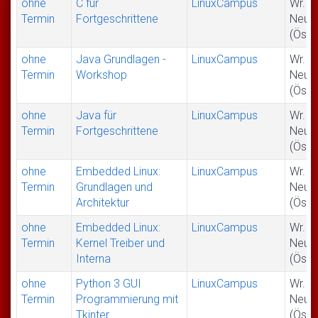
ohne
C für
LinuxCampus
Wr.
Termin
Fortgeschrittene
Neus
(Öste
ohne
Java Grundlagen -
LinuxCampus
Wr.
Termin
Workshop
Neus
(Öste
ohne
Java für
LinuxCampus
Wr.
Termin
Fortgeschrittene
Neus
(Öste
ohne
Embedded Linux:
LinuxCampus
Wr.
Termin
Grundlagen und
Neus
Architektur
(Öste
ohne
Embedded Linux:
LinuxCampus
Wr.
Termin
Kernel Treiber und
Neus
Interna
(Öste
ohne
Python 3 GUI
LinuxCampus
Wr.
Termin
Programmierung mit
Neus
Tkinter
(Öste