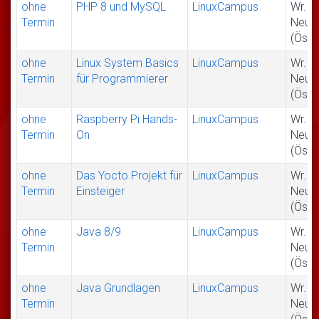
ohne
PHP 8 und MySQL
LinuxCampus
Wr.
Termin
Neus
(Öste
ohne
Linux System Basics
LinuxCampus
Wr.
Termin
für Programmierer
Neus
(Öste
ohne
Raspberry Pi Hands-
LinuxCampus
Wr.
Termin
On
Neus
(Öste
ohne
Das Yocto Projekt für
LinuxCampus
Wr.
Termin
Einsteiger
Neus
(Öste
ohne
Java 8/9
LinuxCampus
Wr.
Termin
Neus
(Öste
ohne
Java Grundlagen
LinuxCampus
Wr.
Termin
Neus