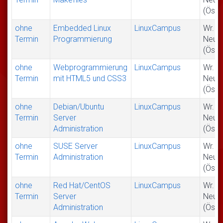
(Öste
ohne
Embedded Linux
LinuxCampus
Wr.
Termin
Programmierung
Neus
(Öste
ohne
Webprogrammierung
LinuxCampus
Wr.
Termin
mit HTML5 und CSS3
Neus
(Öste
ohne
Debian/Ubuntu
LinuxCampus
Wr.
Termin
Server
Neus
Administration
(Öste
ohne
SUSE Server
LinuxCampus
Wr.
Termin
Administration
Neus
(Öste
ohne
Red Hat/CentOS
LinuxCampus
Wr.
Termin
Server
Neus
Administration
(Öste