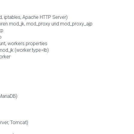
d, iptables, Apache HTTP Server)
oren mod_jk, mod_proxy und mod_proxy_ajp
tp
p
nt, workers.properties
od_jk (worker.type=lb)
orker
MariaDB)
rver, Tomcat)