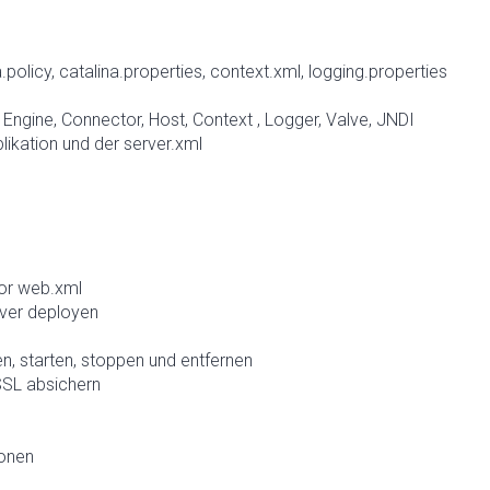
policy, catalina.properties, context.xml, logging.properties
 Engine, Connector, Host, Context , Logger, Valve, JNDI
likation und der server.xml
or web.xml
ver deployen
, starten, stoppen und entfernen
SSL absichern
ionen