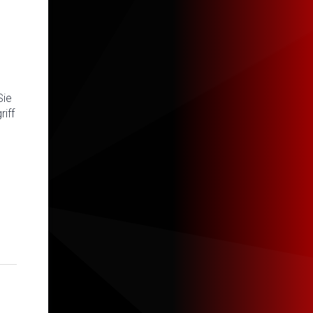
Sie
iff