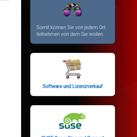
r
Somit können Sie von jedem Ort
teilnehmen von dem Sie wollen.
Software und Lizenzverkauf