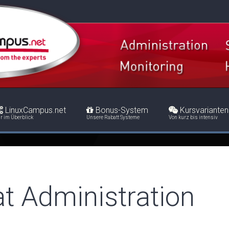
LinuxCampus.net
Bonus-System
Kursvarianten
r im Überblick
Unsere Rabatt Systeme
Von kurz bis intensiv
 Administration