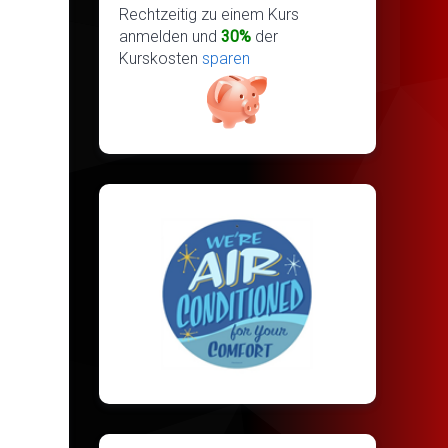
Rechtzeitig zu einem Kurs
anmelden und
30%
der
Kurskosten
sparen