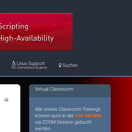
Linux Support
Suchen
Wir unterstützen Sie gerne
Virtual Classroom
Alle unsere Classroom Trainings
können auch in der
Live Variante
via ZOOM-Session gebucht
werden.