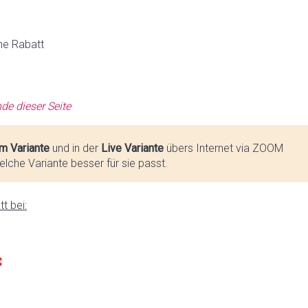
ne Rabatt
de dieser Seite
m Variante
und in der
Live Variante
übers Internet via ZOOM
lche Variante besser für sie passt.
t bei: