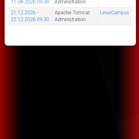
11.08.2026
09.30
Administration
21.12.2026
-
Apache Tomcat
LinuxCampus
22.12.2026
09.30
Administration