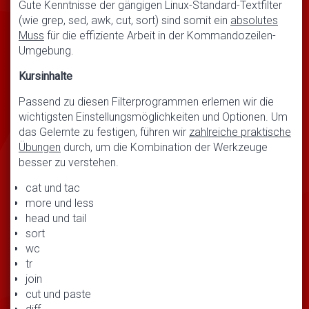
Gute Kenntnisse der gängigen Linux-Standard-Textfilter
(wie grep, sed, awk, cut, sort) sind somit ein
absolutes
Muss
für die effiziente Arbeit in der Kommandozeilen-
Umgebung.
Kursinhalte
Passend zu diesen Filterprogrammen erlernen wir die
wichtigsten Einstellungsmöglichkeiten und Optionen. Um
das Gelernte zu festigen, führen wir
zahlreiche praktische
Übungen
durch, um die Kombination der Werkzeuge
besser zu verstehen.
cat und tac
more und less
head und tail
sort
wc
tr
join
cut und paste