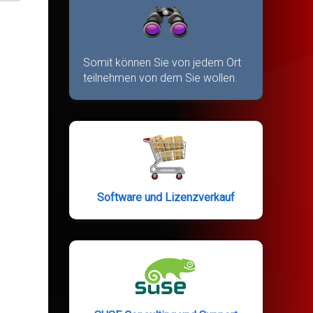
Somit können Sie von jedem Ort
teilnehmen von dem Sie wollen.
Software und Lizenzverkauf