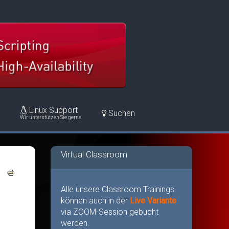
Linux Support
Suchen
Wir unterstützen Sie gerne
Virtual Classroom
Alle unsere Classroom Trainings
können auch in der
Live Variante
via ZOOM-Session gebucht
werden.