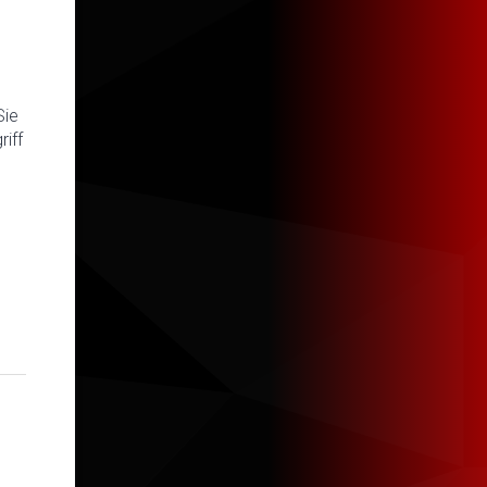
Sie
iff