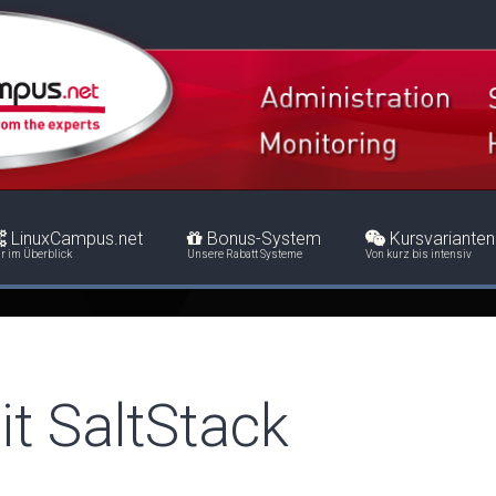
LinuxCampus.net
Bonus-System
Kursvarianten
r im Überblick
Unsere Rabatt Systeme
Von kurz bis intensiv
t SaltStack