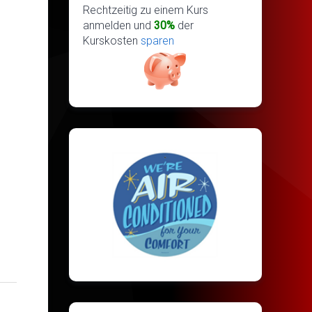
Rechtzeitig zu einem Kurs
anmelden und
30%
der
Kurskosten
sparen