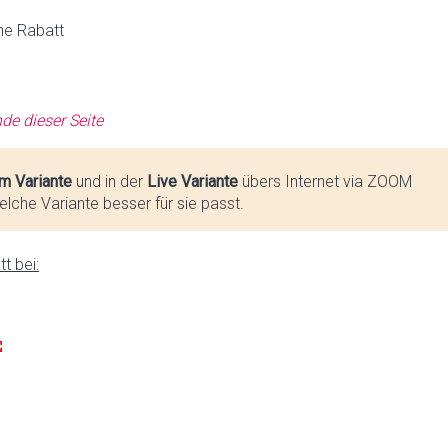
ne Rabatt
de dieser Seite
m Variante
und in der
Live Variante
übers Internet via ZOOM
lche Variante besser für sie passt.
t bei: