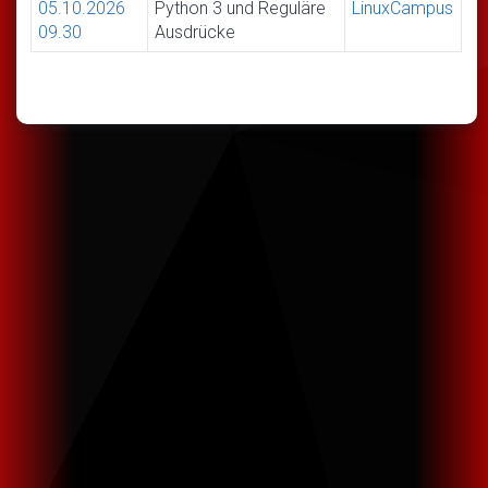
05.10.2026
Python 3 und Reguläre
LinuxCampus
09.30
Ausdrücke