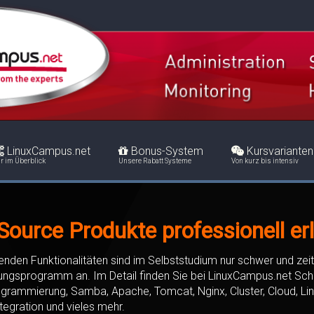
LinuxCampus.net
Bonus-System
Kursvarianten
r im Überblick
Unsere Rabatt Systeme
Von kurz bis intensiv
ource Produkte professionell er
den Funktionalitäten sind im Selbststudium nur schwer und zeit
ungsprogramm an. Im Detail finden Sie bei LinuxCampus.net Sch
ogrammierung, Samba, Apache, Tomcat, Nginx, Cluster, Cloud, L
ntegration und vieles mehr.