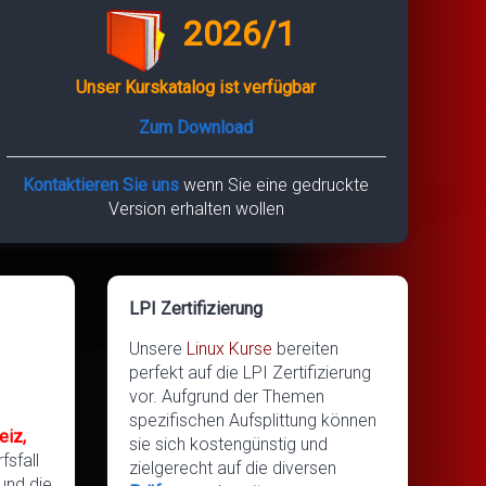
2026/1
Unser Kurskatalog ist verfügbar
Zum Download
Kontaktieren Sie uns
wenn Sie eine gedruckte
Version erhalten wollen
LPI Zertifizierung
Unsere
Linux Kurse
bereiten
perfekt auf die LPI Zertifizierung
vor. Aufgrund der Themen
spezifischen Aufsplittung können
eiz,
sie sich kostengünstig und
fsfall
zielgerecht auf die diversen
und die