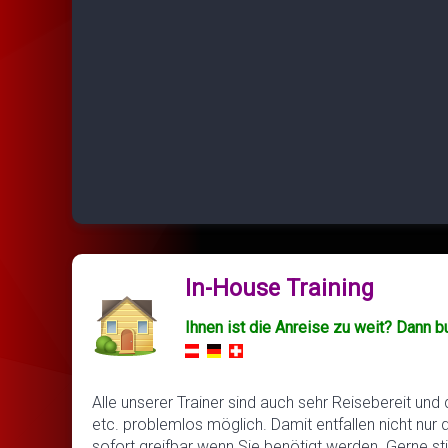
In-House Training
Ihnen ist die Anreise zu weit? Dann b
Alle unserer Trainer sind auch sehr Reisebereit und
etc. problemlos möglich. Damit entfallen nicht nur 
sofort greifbar wenn Sie benötigt werden. Gerne s