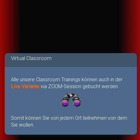
Virtual Classroom
Alle unsere Classroom Trainings können auch in der
Live Variante
via ZOOM-Session gebucht werden.
Somit können Sie von jedem Ort teilnehmen von dem
Sie wollen.