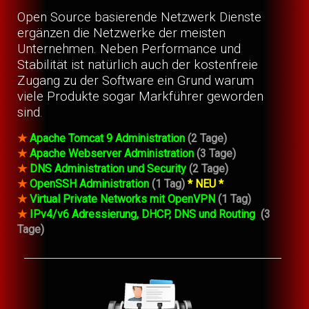
Open Source basierende Netzwerk Dienste
ergänzen die Netzwerke der meisten
Unternehmen. Neben Performance und
Stabilität ist natürlich auch der kostenfreie
Zugang zu der Software ein Grund warum
viele Produkte sogar Markführer geworden
sind.
★
Apache Tomcat 9 Administration
(2 Tage)
★
Apache Webserver Administration
(3 Tage)
★
DNS Administration und Security
(2 Tage)
★
OpenSSH Administration
(1 Tag)
* NEU *
★
Virtual Private Networks mit OpenVPN
(1 Tag)
★
IPv4/v6 Adressierung, DHCP, DNS und Routing
(3
Tage)