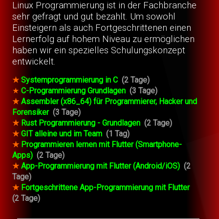
Linux Programmierung ist in der Fachbranche
sehr gefragt und gut bezahlt. Um sowohl
Einsteigern als auch Fortgeschrittenen einen
Lernerfolg auf hohem Niveau zu ermöglichen
haben wir ein spezielles Schulungskonzept
entwickelt.
★
Systemprogrammierung in C
(2 Tage)
★
C-Programmierung Grundlagen
(3 Tage)
★
Assembler (x86_64) für Programmierer, Hacker und
Forensiker
(3 Tage)
★
Rust Programmierung - Grundlagen
(2 Tage)
★
GIT alleine und im Team
(1 Tag)
★
Programmieren lernen mit Flutter (Smartphone-
Apps)
(2 Tage)
★
App-Programmierung mit Flutter (Android/iOS)
(2
Tage)
★
Fortgeschrittene App-Programmierung mit Flutter
(2 Tage)