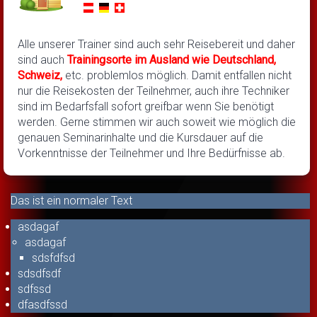
Alle unserer Trainer sind auch sehr Reisebereit und daher
sind auch
Trainingsorte im Ausland wie Deutschland,
Schweiz,
etc. problemlos möglich. Damit entfallen nicht
nur die Reisekosten der Teilnehmer, auch ihre Techniker
sind im Bedarfsfall sofort greifbar wenn Sie benötigt
werden. Gerne stimmen wir auch soweit wie möglich die
genauen Seminarinhalte und die Kursdauer auf die
Vorkenntnisse der Teilnehmer und Ihre Bedürfnisse ab.
Das ist ein normaler Text
asdagaf
asdagaf
sdsfdfsd
sdsdfsdf
sdfssd
dfasdfssd