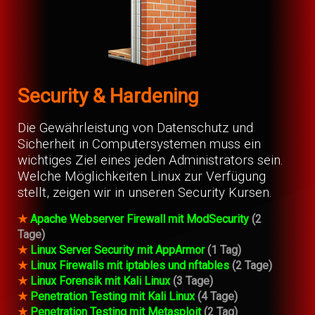
Security & Hardening
Die Gewährleistung von Datenschutz und
Sicherheit in Computersystemen muss ein
wichtiges Ziel eines jeden Administrators sein.
Welche Möglichkeiten Linux zur Verfügung
stellt, zeigen wir in unseren Security Kursen.
★
Apache Webserver Firewall mit ModSecurity
(2
Tage)
★
Linux Server Security mit AppArmor
(1 Tag)
★
Linux Firewalls mit iptables und nftables
(2 Tage)
★
Linux Forensik mit Kali Linux
(3 Tage)
★
Penetration Testing mit Kali Linux
(4 Tage)
★
Penetration Testing mit Metasploit
(2 Tag)