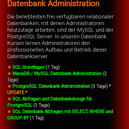
Datenbank Administration
Die beliebtesten frei verfügbaren relationaler
Datenbanken, mit denen Administratoren
heutzutage arbeiten, sind der MySQL und der
PostgreSQL Server. In unseren Datenbank
Kursen lernen Administratoren den
professionellen Aufbau und Betrieb dieser
Datenbankserver.
★
SQL Grundlagen
(1 Tag)
★
MariaDB / MySQL Datenbank Administration
(2
Tage)
★
PostgreSQL Datenbank Administration
(3 Tage)
*
UPDATE *
★
SQL Abfragen und Datenbankdesign für
PostgreSQL
(3 Tage)
★
SQL Datenbank Abfragen mit SELECT, WHERE und
GROUP BY
(1 Tag)