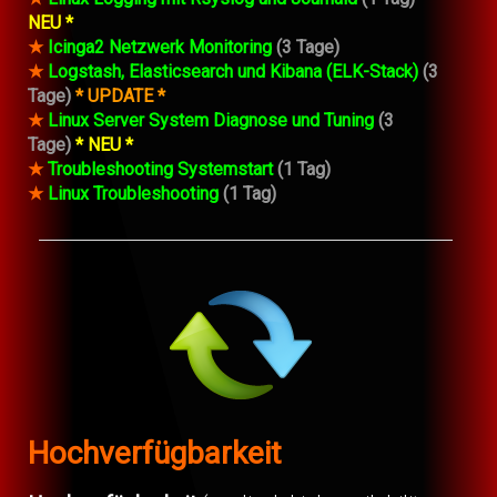
NEU *
★
Icinga2 Netzwerk Monitoring
(3 Tage)
★
Logstash, Elasticsearch und Kibana (ELK-Stack)
(3
Tage)
* UPDATE *
★
Linux Server System Diagnose und Tuning
(3
Tage)
* NEU *
★
Troubleshooting Systemstart
(1 Tag)
★
Linux Troubleshooting
(1 Tag)
Hochverfügbarkeit