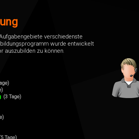
dung
he Aufgabengebiete verschiedenste
usbildungsprogramm wurde entwickelt
r auszubilden zu können.
Tage)
e)
g
(3 Tage)
e)
(5 Tage)