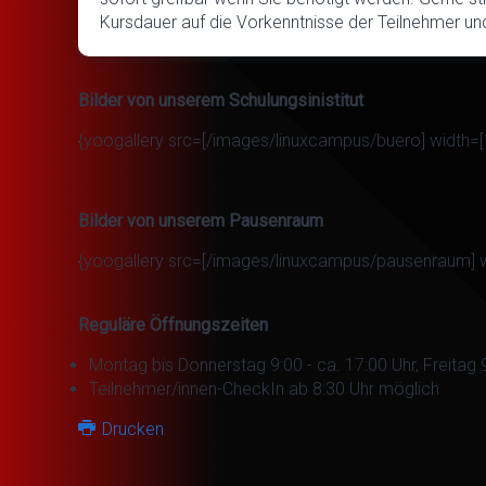
Kursdauer auf die Vorkenntnisse der Teilnehmer und
Bilder von unserem Schulungsinistitut
{yoogallery src=[/images/linuxcampus/buero] width=[
Bilder von unserem Pausenraum
{yoogallery src=[/images/linuxcampus/pausenraum] w
Reguläre Öffnungszeiten
Montag bis Donnerstag 9:00 - ca. 17:00 Uhr, Freitag 9
Teilnehmer/innen-CheckIn ab 8:30 Uhr möglich
Drucken