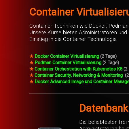
Container Virtualisier
Container Techniken wie Docker, Podman 
Unsere Kurse bieten Administratoren und 
Einstieg in die Container Technologie.
★
Docker Container Virtualisierung
(2 Tage)
★
Podman Container Virtualisierung
(2 Tage)
★
Container Orchestration with Kubernetes K8
(2
★
Container Security, Networking & Monitoring
(
★
Docker Advanced Image und Container Mana
Datenbank 
Die beliebtesten fre
Administratoren heu