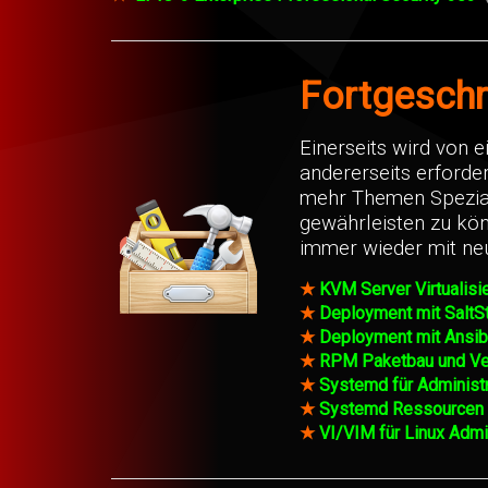
Fortgeschr
Einerseits wird von 
andererseits erforde
mehr Themen Spezial
gewährleisten zu kö
immer wieder mit ne
★
KVM Server Virtualisi
★
Deployment mit SaltS
★
Deployment mit Ansi
★
RPM Paketbau und Ver
★
Systemd für Administ
★
Systemd Ressourcen K
★
VI/VIM für Linux Admi