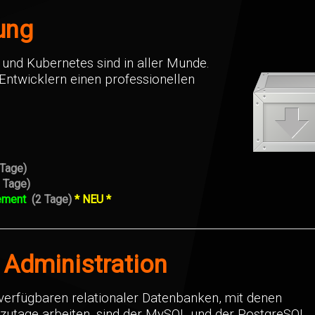
ung
und Kubernetes sind in aller Munde.
Entwicklern einen professionellen
 Tage)
2 Tage)
gement
(2 Tage)
* NEU *
Administration
i verfügbaren relationaler Datenbanken, mit denen
tzutage arbeiten, sind der MySQL und der PostgreSQL