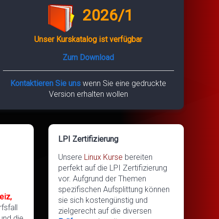
2026/1
Unser Kurskatalog ist verfügbar
Zum Download
Kontaktieren Sie uns
wenn Sie eine gedruckte
Version erhalten wollen
LPI Zertifizierung
Unsere
Linux Kurse
bereiten
perfekt auf die LPI Zertifizierung
vor. Aufgrund der Themen
spezifischen Aufsplittung können
eiz,
sie sich kostengünstig und
fsfall
zielgerecht auf die diversen
und die