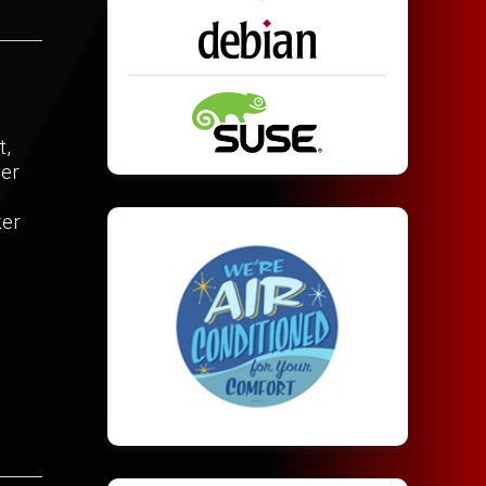
t,
mer
ker