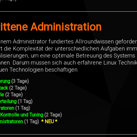
ittene Administration
einem Administrator fundiertes Allroundwissen geforder
rt die Komplexität der unterschiedlichen Aufgaben im
isierungen, um eine optimale Betreuung des Systems
nnen. Darum müssen sich auch erfahrene Linux Techni
uen Technologien beschäftigen.
erung
(3 Tage)
tack
(2 Tage)
ble
(2 Tage)
teilung
(1 Tag)
ratoren
(1 Tag)
ontrolle und Tuning
(2 Tage)
nistratoren
(1 Tag)
* NEU *