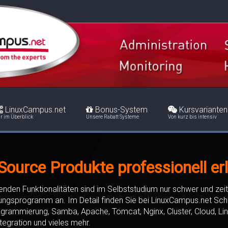
LinuxCampus.net
Bonus-System
Kursvarianten
r im Überblick
Unsere Rabatt Systeme
Von kurz bis intensiv
ource Produkte professionell er
den Funktionalitäten sind im Selbststudium nur schwer und zeit
ungsprogramm an. Im Detail finden Sie bei LinuxCampus.net Sch
ogrammierung, Samba, Apache, Tomcat, Nginx, Cluster, Cloud, L
ntegration und vieles mehr.