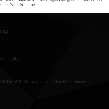
 Ihre Bedürfnisse ab.
100]}
idth=[100]}
:00 bis 15:00 Uhr; bzw. nach individueller Vereinbarung