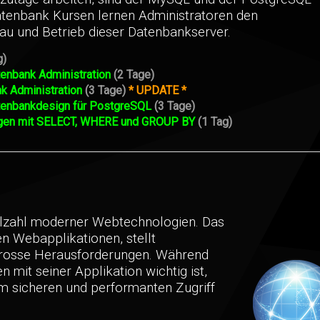
atenbank Kursen lernen Administratoren den
au und Betrieb dieser Datenbankserver.
g)
nbank Administration
(2 Tage)
 Administration
(3 Tage)
* UPDATE *
tenbankdesign für PostgreSQL
(3 Tage)
gen mit SELECT, WHERE und GROUP BY
(1 Tag)
elzahl moderner Webtechnologien. Das
en Webapplikationen, stellt
grosse Herausforderungen. Während
n mit seiner Applikation wichtig ist,
em sicheren und performanten Zugriff