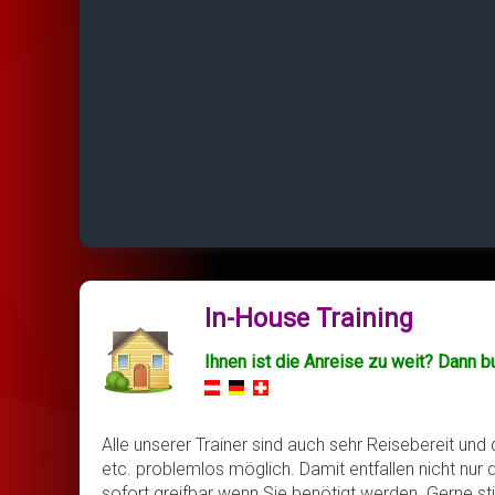
In-House Training
Ihnen ist die Anreise zu weit? Dann b
Alle unserer Trainer sind auch sehr Reisebereit und
etc. problemlos möglich. Damit entfallen nicht nur 
sofort greifbar wenn Sie benötigt werden. Gerne s