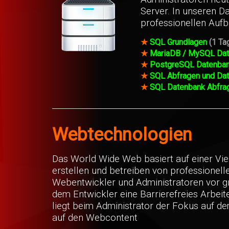
Server. In unseren D
professionellen Aufb
★
SQL Grundlagen
(1 Ta
★
MariaDB / MySQL Date
★
PostgreSQL Datenbank
★
SQL Abfragen und Da
★
SQL Datenbank Abfra
Webtechnologien
Das World Wide Web basiert auf einer Vi
erstellen und betreiben von professionell
Webentwickler und Administratoren vor 
dem Entwickler eine Barrierefreies Arbeite
liegt beim Administrator der Fokus auf d
auf den Webcontent