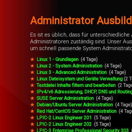
Administrator Ausbil
Es ist es üblich, dass für unterschiedlic
Administratoren zuständig sind. Unser A
um schnell passende System Administrato
★
Linux 1 - Grundlagen
(4 Tage)
★
Linux 2 - System Administration
(4 Tage)
★
Linux 3 - Advanced Administration
(4 Tage)
★
Linux Dateisystem und Geräte Verwaltung
(2 
★
Textdatei Inhalte filtern und bearbeiten
(2 Tag
★
IPv4/v6 Adressierung, DHCP, DNS und Routin
★
SUSE Server Administration
(4 Tage)
★
Debian/Ubuntu Server Administration
(4 Tage)
★
Red Hat/CentOS Server Administration
(4 Tag
★
LPIC-2 Linux Engineer 201
(5 Tage)
★
LPIC-2 Linux Engineer 202
(5 Tage)
★
LPIC-3 Enterprise Professional Security 303