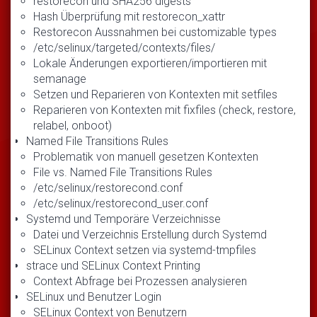
restorecon und SHA256 digests
Hash Überprüfung mit restorecon_xattr
Restorecon Aussnahmen bei customizable types
/etc/selinux/targeted/contexts/files/
Lokale Änderungen exportieren/importieren mit
semanage
Setzen und Reparieren von Kontexten mit setfiles
Reparieren von Kontexten mit fixfiles (check, restore,
relabel, onboot)
Named File Transitions Rules
Problematik von manuell gesetzen Kontexten
File vs. Named File Transitions Rules
/etc/selinux/restorecond.conf
/etc/selinux/restorecond_user.conf
Systemd und Temporäre Verzeichnisse
Datei und Verzeichnis Erstellung durch Systemd
SELinux Context setzen via systemd-tmpfiles
strace und SELinux Context Printing
Context Abfrage bei Prozessen analysieren
SELinux und Benutzer Login
SELinux Context von Benutzern