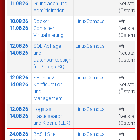
11.08.26
Grundlagen und
Neustadt
Administration
(Österrei
10.08.26
Docker
LinuxCampus
Wr.
11.08.26
Container
Neustadt
Virtualisierung
(Österrei
12.08.26
SQL Abfragen
LinuxCampus
Wr.
14.08.26
und
Neustadt
Datenbankdesign
(Österrei
für PostgreSQL
12.08.26
SELinux 2 -
LinuxCampus
Wr.
14.08.26
Konfiguration
Neustadt
und
(Österrei
Management
12.08.26
Logstash,
LinuxCampus
Wr.
14.08.26
Elasticsearch
Neustadt
und Kibana (ELK)
(Österrei
24.08.26
BASH Shell
LinuxCampus
Wr.