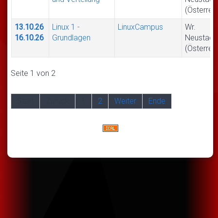
(Österrei
13.10.26
Linux 1 -
LinuxCampus
Wr.
16.10.26
Grundlagen
Neustadt
(Österrei
Seite 1 von 2
Start
Zurück
1
2
Weiter
Ende