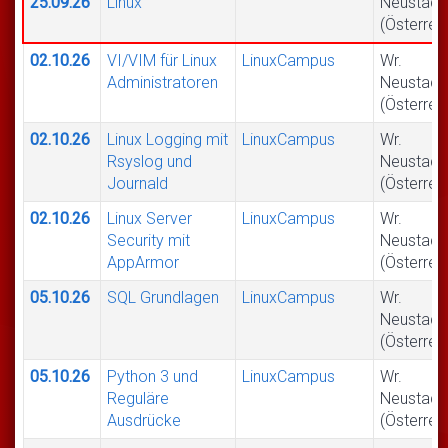
25.09.26
Linux
Neustadt
(Österrei
02.10.26
VI/VIM für Linux
LinuxCampus
Wr.
Administratoren
Neustadt
(Österrei
02.10.26
Linux Logging mit
LinuxCampus
Wr.
Rsyslog und
Neustadt
Journald
(Österrei
02.10.26
Linux Server
LinuxCampus
Wr.
Security mit
Neustadt
AppArmor
(Österrei
05.10.26
SQL Grundlagen
LinuxCampus
Wr.
Neustadt
(Österrei
05.10.26
Python 3 und
LinuxCampus
Wr.
Reguläre
Neustadt
Ausdrücke
(Österrei