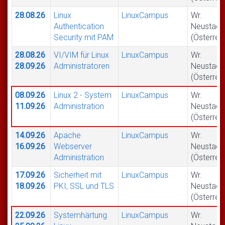
28.08.26
Linux
LinuxCampus
Wr.
Authentication
Neustadt
Security mit PAM
(Österrei
28.08.26
VI/VIM für Linux
LinuxCampus
Wr.
28.09.26
Administratoren
Neustadt
(Österrei
08.09.26
Linux 2 - System
LinuxCampus
Wr.
11.09.26
Administration
Neustadt
(Österrei
14.09.26
Apache
LinuxCampus
Wr.
16.09.26
Webserver
Neustadt
Administration
(Österrei
17.09.26
Sicherheit mit
LinuxCampus
Wr.
18.09.26
PKI, SSL und TLS
Neustadt
(Österrei
22.09.26
Systemhärtung
LinuxCampus
Wr.