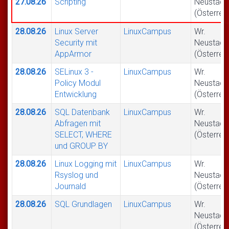
27.08.26
Scripting
Neustadt
(Österrei
28.08.26
Linux Server
LinuxCampus
Wr.
Security mit
Neustadt
AppArmor
(Österrei
28.08.26
SELinux 3 -
LinuxCampus
Wr.
Policy Modul
Neustadt
Entwicklung
(Österrei
28.08.26
SQL Datenbank
LinuxCampus
Wr.
Abfragen mit
Neustadt
SELECT, WHERE
(Österrei
und GROUP BY
28.08.26
Linux Logging mit
LinuxCampus
Wr.
Rsyslog und
Neustadt
Journald
(Österrei
28.08.26
SQL Grundlagen
LinuxCampus
Wr.
Neustadt
(Österrei