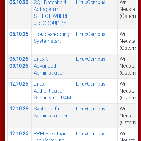
05.10.26
SQL Datenbank
LinuxCampus
Wr.
Abfragen mit
Neustadt
SELECT, WHERE
(Österrei
und GROUP BY
05.10.26
Troubleshooting
LinuxCampus
Wr.
Systemstart
Neustadt
(Österrei
06.10.26
Linux 3 -
LinuxCampus
Wr.
09.10.26
Advanced
Neustadt
Administration
(Österrei
12.10.26
Linux
LinuxCampus
Wr.
Authentication
Neustadt
Security mit PAM
(Österrei
12.10.26
Systemd für
LinuxCampus
Wr.
Administratoren
Neustadt
(Österrei
12.10.26
RPM Paketbau
LinuxCampus
Wr.
und Verteilung
Neustadt