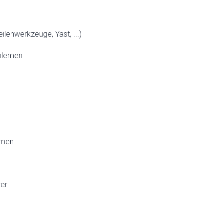
enwerkzeuge, Yast, ...)
blemen
emen
ter