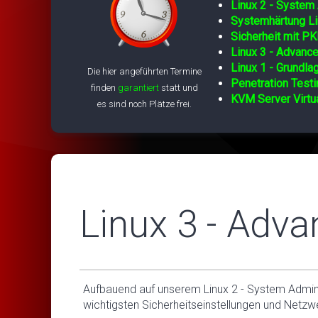
Linux 2 - System 
Systemhärtung Li
Sicherheit mit PK
Linux 3 - Advance
Linux 1 - Grundla
Die hier angeführten Termine
Penetration Testi
finden
garantiert
statt und
KVM Server Virtua
es sind noch Plätze frei.
Linux 3 - Adva
Aufbauend auf unserem Linux 2 - System Adminis
wichtigsten Sicherheitseinstellungen und Netzw