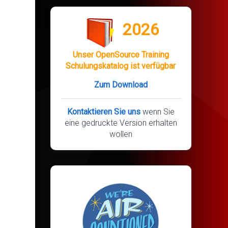
2026
Unser OpenSource Training
Schulungskatalog ist verfügbar
Zum Download
Kontaktieren Sie uns
wenn Sie
eine gedruckte Version erhalten
wollen