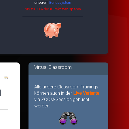
unserem
Bonussystem
bis zu 30% der Kurskosten sparen
Virtual Classroom
n
Alle unsere Classroom Trainings
können auch in der
Live Variante
via ZOOM-Session gebucht
werden.