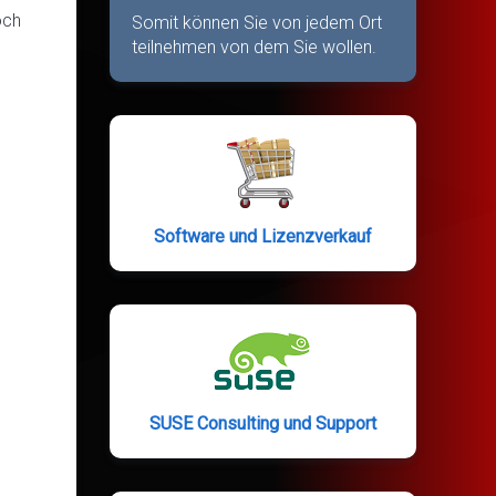
och
Somit können Sie von jedem Ort
teilnehmen von dem Sie wollen.
Software und Lizenzverkauf
SUSE Consulting und Support