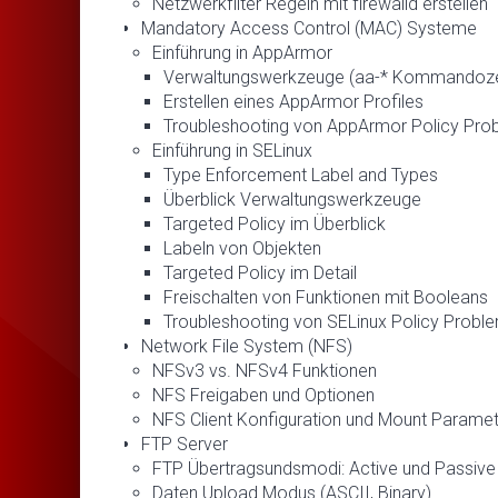
Netzwerkfilter Regeln mit firewalld erstellen
Mandatory Access Control (MAC) Systeme
Einführung in AppArmor
Verwaltungswerkzeuge (aa-* Kommandozeil
Erstellen eines AppArmor Profiles
Troubleshooting von AppArmor Policy Pro
Einführung in SELinux
Type Enforcement Label and Types
Überblick Verwaltungswerkzeuge
Targeted Policy im Überblick
Labeln von Objekten
Targeted Policy im Detail
Freischalten von Funktionen mit Booleans
Troubleshooting von SELinux Policy Probl
Network File System (NFS)
NFSv3 vs. NFSv4 Funktionen
NFS Freigaben und Optionen
NFS Client Konfiguration und Mount Parame
FTP Server
FTP Übertragsundsmodi: Active und Passive
Daten Upload Modus (ASCII, Binary)