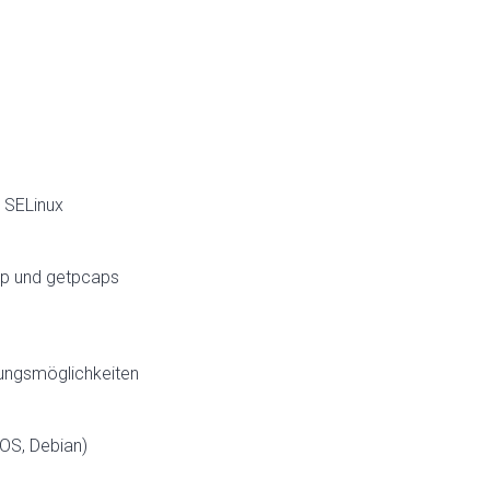
 SELinux
cap und getpcaps
lungsmöglichkeiten
tOS, Debian)