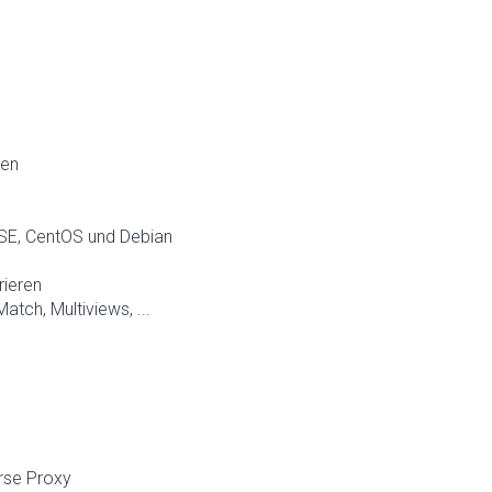
ben
USE, CentOS und Debian
rieren
ch, Multiviews, ...
rse Proxy