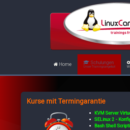
Schulungen
Home
Unser Trainingsangebot
Wi
Kurse mit Termingarantie
KVM Server Virtua
SELinux 2 - Konf
Bash Shell Script