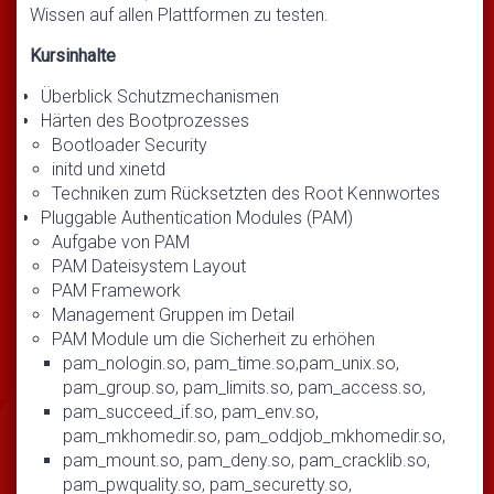
Wissen auf allen Plattformen zu testen.
Kursinhalte
Überblick Schutzmechanismen
Härten des Bootprozesses
Bootloader Security
initd und xinetd
Techniken zum Rücksetzten des Root Kennwortes
Pluggable Authentication Modules (PAM)
Aufgabe von PAM
PAM Dateisystem Layout
PAM Framework
Management Gruppen im Detail
PAM Module um die Sicherheit zu erhöhen
pam_nologin.so, pam_time.so,pam_unix.so,
pam_group.so, pam_limits.so, pam_access.so,
pam_succeed_if.so, pam_env.so,
pam_mkhomedir.so, pam_oddjob_mkhomedir.so,
pam_mount.so, pam_deny.so, pam_cracklib.so,
pam_pwquality.so, pam_securetty.so,