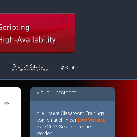
Linux Support
Suchen
Wir unterstützen Sie gerne
Virtual Classroom
Alle unsere Classroom Trainings
können auch in der
Live Variante
via ZOOM-Session gebucht
werden.