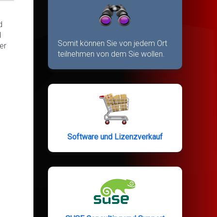
d
d
Somit können Sie von jedem Ort
er
teilnehmen von dem Sie wollen.
Software und Lizenzverkauf