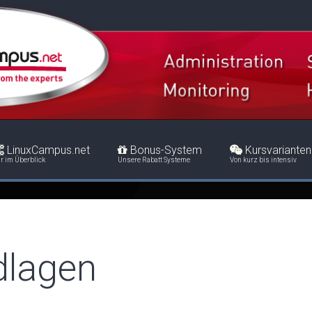
LinuxCampus.net
Bonus-System
Kursvarianten
r im Überblick
Unsere Rabatt Systeme
Von kurz bis intensiv
dlagen