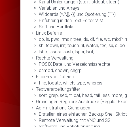
Kanal Umlenkungen (stdin, stdout, stderr)
Variablen und Arrays
Wildcards (*,?,[], {}) und Quotierung (',",\)
Einführung in den Text Editor VIM
Soft und Hardlinks
Linux Befehle
cp, ls, pwd, rmdir, tree, du, df, file, wc, mkdir, 
shutdown, init, touch, nl, watch, tee, su, sudo
lsblk, lsscsi, lsusb, lspci, lsof, ...
Rechte Verwaltung
POSIX Datei und Verzeichnissrechte
chmod, chown, chgrp
Finden von Dateien
find, locate, which, type, whereis
Textverarbeitungsfilter
sort, grep, sed, tr, cat, head, tail, less, more, gr
Grundlagen Reguläre Ausdrücke (Regular Expr
Administrations Grundlagen
Erstellen eines einfachen Backup Shell Skrip
Remote Verwaltung mit VNC und SSH
Software und Paketverwaltung