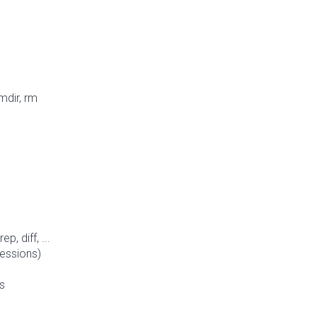
rmdir, rm
ep, diff, ...
essions)
ts