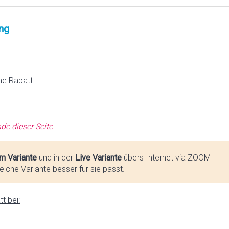
ng
ne Rabatt
de dieser Seite
m Variante
und in der
Live Variante
übers Internet via ZOOM
lche Variante besser für sie passt.
t bei: