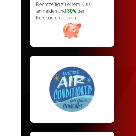
Rechtzeitig zu einem Kurs
anmelden und
30%
der
Kurskosten
sparen