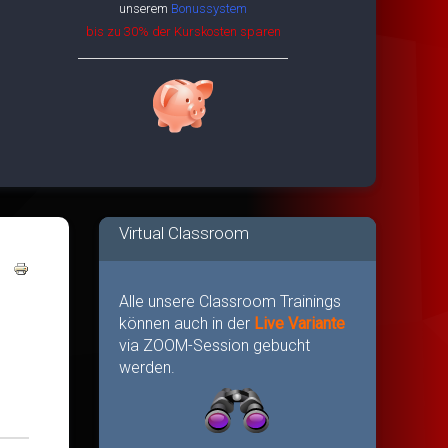
unserem
Bonussystem
bis zu 30% der Kurskosten sparen
Virtual Classroom
Alle unsere Classroom Trainings
können auch in der
Live Variante
via ZOOM-Session gebucht
werden.