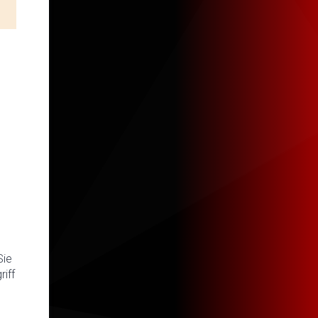
Sie
iff