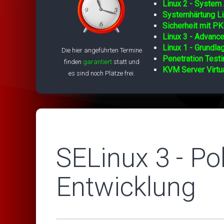
Linux 2 - System 
Systemhärtung Li
Sicherheit mit PK
Linux 3 - Advance
Linux 1 - Grundla
Die hier angeführten Termine
Penetration Testi
finden
garantiert
statt und
KVM Server Virtua
es sind noch Plätze frei.
SELinux 3 - Po
Entwicklung