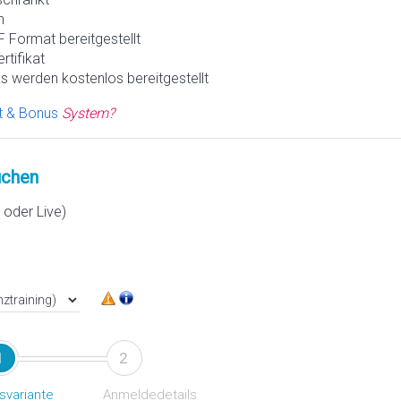
h
 Format bereitgestellt
rtifikat
s werden kostenlos bereitgestellt
t & Bonus
System?
chen
oder Live)
1
2
svariante
Anmeldedetails