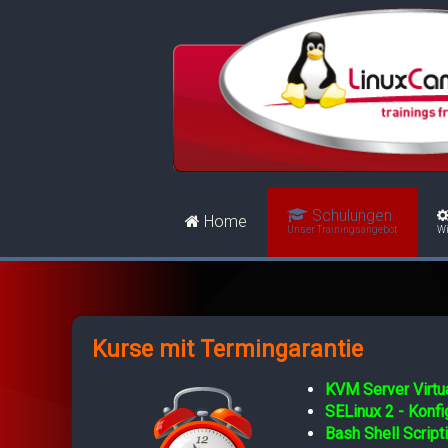
Schulungen
Home
Unser Trainingsangebot
Wi
Kurse mit Termingarantie
KVM Server Virtua
SELinux 2 - Konf
Bash Shell Script