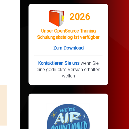
2026
Unser OpenSource Training
Schulungskatalog ist verfügbar
Zum Download
Kontaktieren Sie uns
wenn Sie
eine gedruckte Version erhalten
wollen