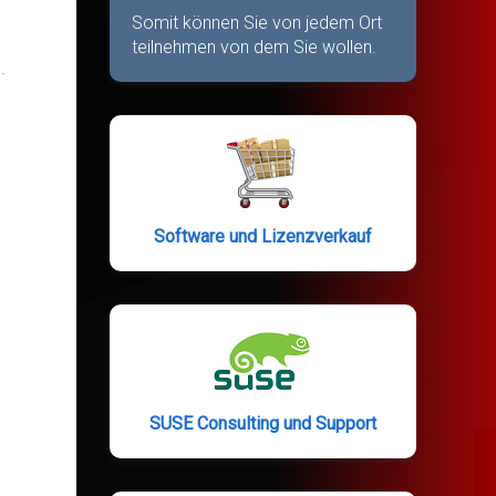
Somit können Sie von jedem Ort
teilnehmen von dem Sie wollen.
.
Software und Lizenzverkauf
SUSE Consulting und Support