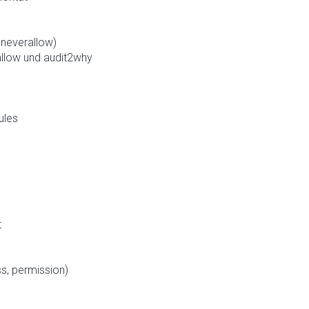
 neverallow)
allow und audit2why
ules
g
t
ss, permission)