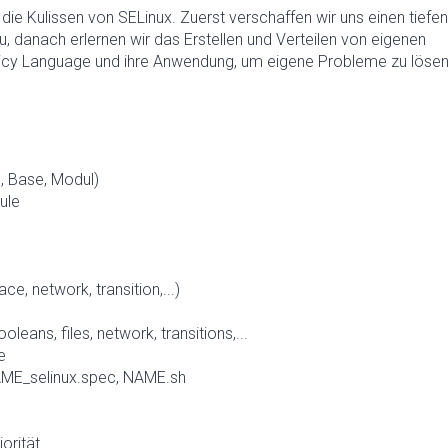
die Kulissen von SELinux. Zuerst verschaffen wir uns einen tiefen
u, danach erlernen wir das Erstellen und Verteilen von eigenen
licy Language und ihre Anwendung, um eigene Probleme zu lösen
, Base, Modul)
ule
e, network, transition,...)
leans, files, network, transitions,...
e
AME_selinux.spec, NAME.sh
iorität