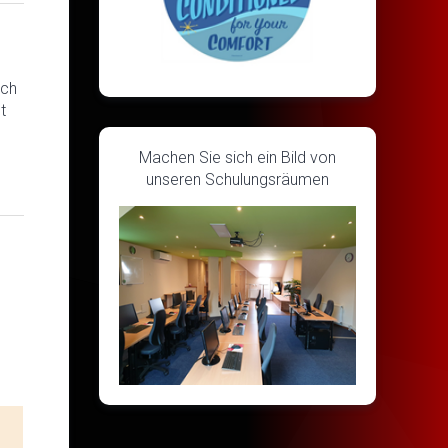
rch
t
Machen Sie sich ein Bild von
unseren Schulungsräumen