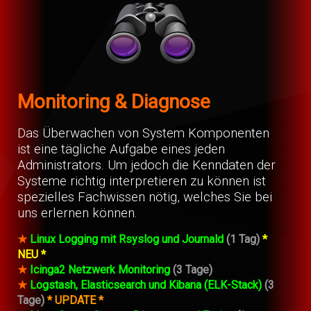
Monitoring & Diagnose
Das Überwachen von System Komponenten
ist eine tägliche Aufgabe eines jeden
Administrators. Um jedoch die Kenndaten der
Systeme richtig interpretieren zu können ist
spezielles Fachwissen nötig, welches Sie bei
uns erlernen können.
★
Linux Logging mit Rsyslog und Journald
(1 Tag)
*
NEU *
★
Icinga2 Netzwerk Monitoring
(3 Tage)
★
Logstash, Elasticsearch und Kibana (ELK-Stack)
(3
Tage)
* UPDATE *