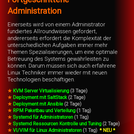
Administration
Einerseits wird von einem Administrator
fundiertes Allroundwissen gefordert,
andererseits erfordert die Komplexität der
unterschiedlichen Aufgaben immer mehr
Themen Spezialisierungen, um eine optimale
Betreuung des Systems gewährleisten zu
können. Darum müssen sich auch erfahrene
Linux Techniker immer wieder mit neuen
Technologien beschäftigen.
★
KVM Server Virtualisierung
(3 Tage)
★
Deployment mit SaltStack
(2 Tage)
★
Deployment mit Ansible
(2 Tage)
★
RPM Paketbau und Verteilung
(1 Tag)
★
Systemd für Administratoren
(1 Tag)
★
Systemd Ressourcen Kontrolle und Tuning
(2 Tage)
★
VI/VIM für Linux Administratoren
(1 Tag)
* NEU *