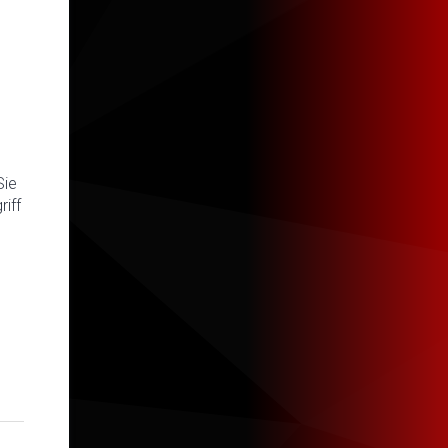
Sie
iff