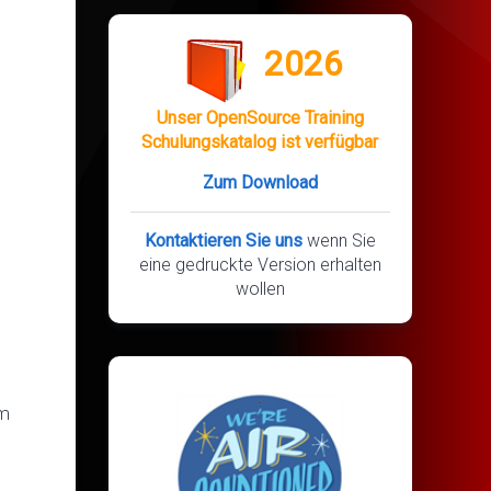
2026
Unser OpenSource Training
Schulungskatalog ist verfügbar
Zum Download
Kontaktieren Sie uns
wenn Sie
eine gedruckte Version erhalten
wollen
em