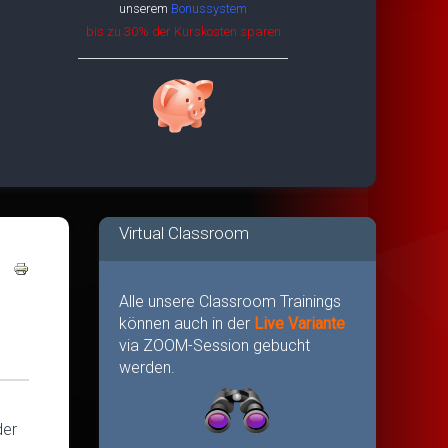
unserem
Bonussystem
bis zu 30% der Kurskosten sparen
Virtual Classroom
Alle unsere Classroom Trainings
können auch in der
Live Variante
via ZOOM-Session gebucht
werden.
der