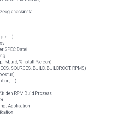
zeug checkinstall
pm ...)
hes
er SPEC Datei
ung
, %build, %install, %clean)
SPECS, SOURCES, BUILD, BUILDROOT, RPMS)
%postun)
on, ...)
für den RPM Build Prozess
ei
ript Applikation
ikation