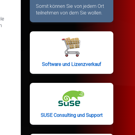
Somit können Sie von jedem Ort
teilnehmen von dem Sie wollen.
le
h
Software und Lizenzverkauf
SUSE Consulting und Support