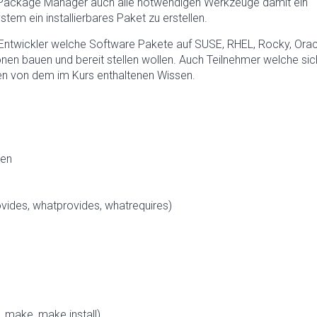
 Package Manager auch alle notwendigen Werkzeuge damit ein
em ein installierbares Paket zu erstellen.
d Entwickler welche Software Pakete auf SUSE, RHEL, Rocky, Orac
nen bauen und bereit stellen wollen. Auch Teilnehmer welche sic
ieren von dem im Kurs enthaltenen Wissen.
ren
vides, whatprovides, whatrequires)
 make, make install)