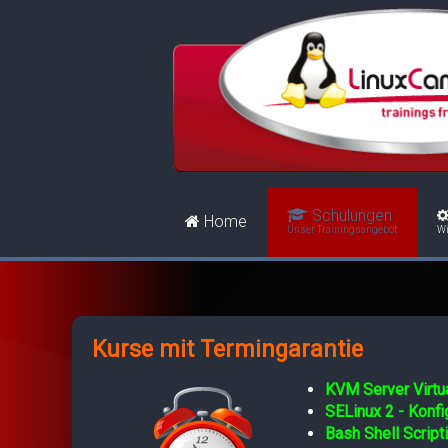
Schulungen
Home
Unser Trainingsangebot
Wi
Kurse mit Termingarantie
KVM Server Virtua
SELinux 2 - Konf
Bash Shell Script