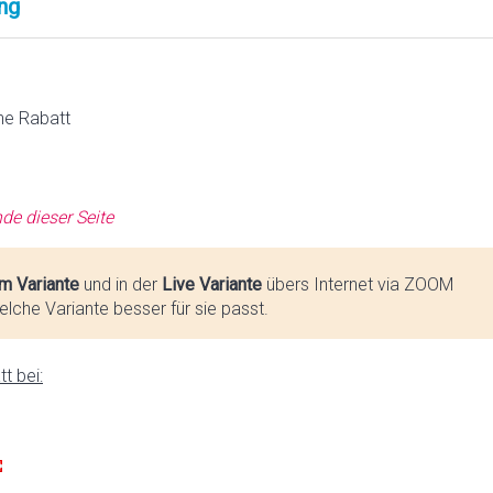
ng
ne Rabatt
de dieser Seite
m Variante
und in der
Live Variante
übers Internet via ZOOM
lche Variante besser für sie passt.
t bei: