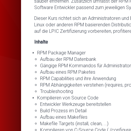
sauber entfernen. Zusätzlich umfasst der RPM
Software Entwickler passend zum jeweiligen Syst
Dieser Kurs richtet sich an Administratoren un
Linux oder anderen RPM basierenden Distributio
auf die LPIC Zertifizierung vorbereiten, profit
Inhalte
RPM Package Manager
Aufbau der RPM Datenbank
Gängige RPM Kommandos für Administrato
Aufbau eines RPM Paketes
RPM Capabilities und ihre Anwendung
RPM Abhängigkeiten verstehen (requires, pro
Troubleshooting
Kompilieren von Source Code
Entwickler Werkzeuge bereitstellen
Build Prozess im Detail
Aufbau eines Makefiles
Makefile Targets (install, clean, ...)
Kompilieren von C-Source Code (./configure,