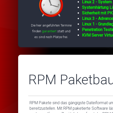
Linux 2 - System 
Systemhärtung Li
Sicherheit mit PK
Linux 3 - Advance
Linux 1 - Grundla
Die hier angeführten Termine
Penetration Testi
finden
garantiert
statt und
KVM Server Virtua
es sind noch Plätze frei.
RPM Paketbau 
RPM Pakete sind das gängigste Dateiformat um
bereitzustellen. Mit RPM paketierte Software lä