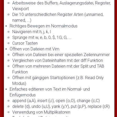
Arbeitsweise des Buffers, Auslagerungsdatei, Register,
Viewport
Die 10 unterschiedlichen Register Arten (unnamed,
named, ...)
Richtiges Bewegen im Normalmodus
Navigieren mit h, j, k, l
Sprünge mit w, e, b, 0, $, 1G, G, ...
Cursor Tasten
Öffnen von Dateien mit Vim
Öffnen von Dateien bei einer speziellen Zeilennummer
Vergleichen von Dateiinhalten mit der diff Funktion
Öffnen von mehreren Dateien mit der Split und TAB
Funktion
Öffnen mit gängigen Startoptionen (z.B. Read Only
Modus)
Einfaches editieren von Text im Normal- und
Einfügemodus
append (a,A), insert (i,I), open (o,O), change (c,C)
delete (d), undo (u,U), yank (y,Y), put (p,P), replace (r,R)
Verwendung von Multiplikatoren