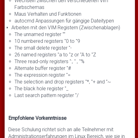
Wechseln zwischen den verschiedenen Vim
Farbschemas
Maus Verhalten und Funktionen
autocmd Anpassungen für gängige Dateitypen
Arbeiten mit den VIM Registern (Zwischenablagen)
The unnamed register ""
10 numbered registers "0 to "9
The small delete register "-
26 named registers "a to "z or "A to "Z
Three read-only registers ":, "., "%
Alternate buffer register "#
The expression register "=
The selection and drop registers "*, "+ and "~
The black hole register "_
Last search pattern register "/
Empfohlene Vorkenntnisse
Diese Schulung richtet sich an alle Teilnehmer mit
Administrationserfahrungen im Linux Bereich, wie sie in