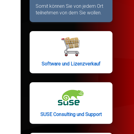
Somit können Sie von jedem Ort
teilnehmen von dem Sie wollen.
Software und Lizenzverkauf
SUSE Consulting und Support