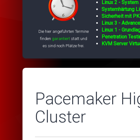
Linux 2 - System 
Systemhärtung Li
Sicherheit mit PK
Linux 3 - Advance
Linux 1 - Grundla
Die hier angeführten Termine
Penetration Testi
finden
garantiert
statt und
KVM Server Virtua
es sind noch Plätze frei.
Pacemaker High
Cluster