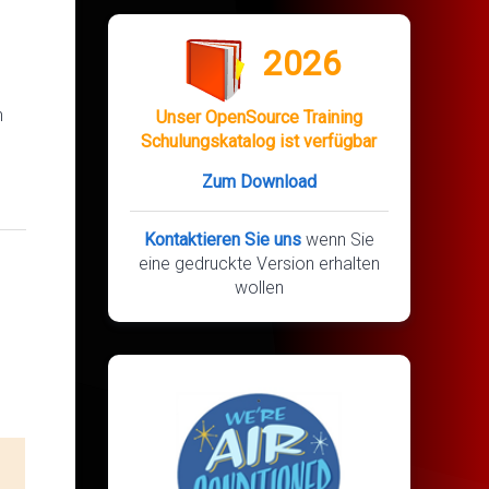
2026
n
Unser OpenSource Training
Schulungskatalog ist verfügbar
Zum Download
Kontaktieren Sie uns
wenn Sie
eine gedruckte Version erhalten
wollen