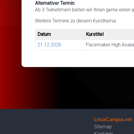
Alternativer Termin:
Ab 3 Teilnehmern bieten wir Ihnen gerne einen a
Weitere Termine zu diesem Kursthema
Datum
Kurstitel
21.12.2026
Pacemaker High Availab
LinuxCampus.net
Sitemap
Kontakte