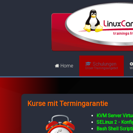
Schulungen
Home
Unser Trainingsangebot
Wi
Kurse mit Termingarantie
KVM Server Virtua
SELinux 2 - Konf
Bash Shell Script