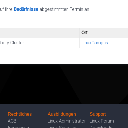
uf Ihre
Bedürfnisse
abgestimmten Termin an
Ort
ility Cluster
LinuxCampus
Rechtliches
Ausbildungen
Support
AGB
Linux Administrator
Linux Forum
Impressum
Linux Scripting
Downloads