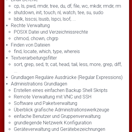
cp, ls, pwd, rmdir, tree, du, df, file, wc, mkdir, rmdir, rm
shutdown, init, touch, nl, watch, tee, su, sudo
lsblk, lsscsi, lsusb, lspci, lsof, ...
Rechte Verwaltung
POSIX Datei und Verzeichnissrechte
chmod, chown, chgrp
Finden von Dateien
find, locate, which, type, whereis
Textverarbeitungsfilter
sort, grep, sed, tr, cat, head, tail, less, more, grep, diff,
...
Grundlagen Reguläre Ausdrücke (Regular Expressions)
Administrations Grundlagen
Erstellen eines einfachen Backup Shell Skripts
Remote Verwaltung mit VNC und SSH
Software und Paketverwaltung
Überblick grafische Administrationswerkzeuge
einfache Benutzer und Gruppenverwaltung
grundlegende Netzwerk Konfiguration
Geräteverwaltung und Gerätebezeichnungen