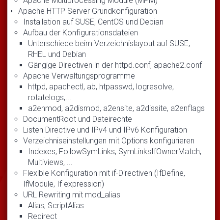
Apache Multiprocessing Module (MPM)
Apache HTTP Server Grundkonfiguration
Installation auf SUSE, CentOS und Debian
Aufbau der Konfigurationsdateien
Unterschiede beim Verzeichnislayout auf SUSE,
RHEL und Debian
Gängige Directiven in der httpd.conf, apache2.conf
Apache Verwaltungsprogramme
httpd, apachectl, ab, htpasswd, logresolve,
rotatelogs,...
a2enmod, a2dismod, a2ensite, a2dissite, a2enflags
DocumentRoot und Dateirechte
Listen Directive und IPv4 und IPv6 Konfiguration
Verzeichniseinstellungen mit Options konfigurieren
Indexes, FollowSymLinks, SymLinksIfOwnerMatch,
Multiviews, ...
Flexible Konfiguration mit if-Directiven (IfDefine,
IfModule, If expression)
URL Rewriting mit mod_alias
Alias, ScriptAlias
Redirect