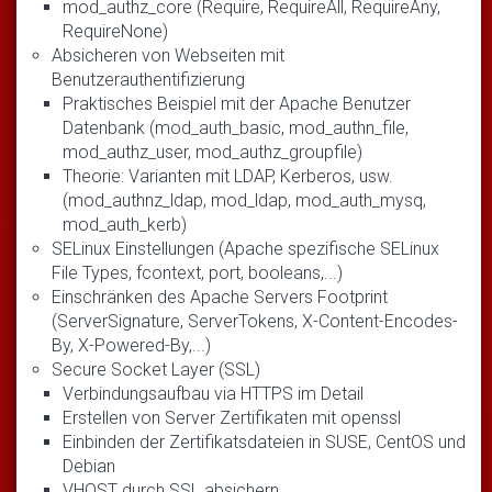
mod_authz_core (Require, RequireAll, RequireAny,
RequireNone)
Absicheren von Webseiten mit
Benutzerauthentifizierung
Praktisches Beispiel mit der Apache Benutzer
Datenbank (mod_auth_basic, mod_authn_file,
mod_authz_user, mod_authz_groupfile)
Theorie: Varianten mit LDAP, Kerberos, usw.
(mod_authnz_ldap, mod_ldap, mod_auth_mysq,
mod_auth_kerb)
SELinux Einstellungen (Apache spezifische SELinux
File Types, fcontext, port, booleans,...)
Einschränken des Apache Servers Footprint
(ServerSignature, ServerTokens, X-Content-Encodes-
By, X-Powered-By,...)
Secure Socket Layer (SSL)
Verbindungsaufbau via HTTPS im Detail
Erstellen von Server Zertifikaten mit openssl
Einbinden der Zertifikatsdateien in SUSE, CentOS und
Debian
VHOST durch SSL absichern