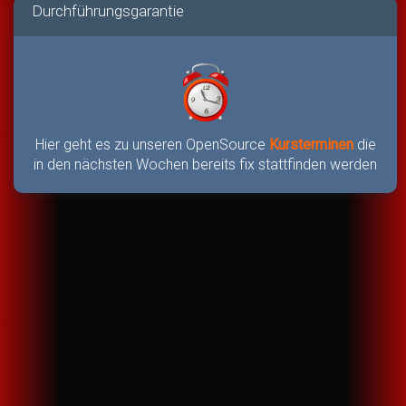
Durchführungsgarantie
Hier geht es zu unseren OpenSource
Kursterminen
die
in den nächsten Wochen bereits fix stattfinden werden