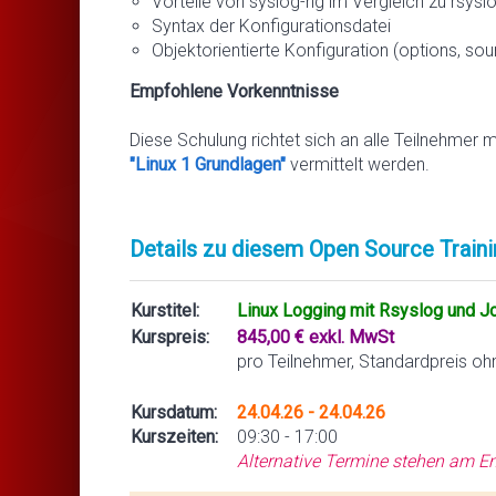
Vorteile von syslog-ng im Vergleich zu rsysl
Syntax der Konfigurationsdatei
Objektorientierte Konfiguration (options, sourc
Empfohlene Vorkenntnisse
Diese Schulung richtet sich an alle Teilnehmer 
"Linux 1 Grundlagen"
vermittelt werden.
Details zu diesem Open Source Traini
Kurstitel:
Linux Logging mit Rsyslog und J
Kurspreis:
845,00 € exkl. MwSt
pro Teilnehmer, Standardpreis oh
Kursdatum:
24.04.26 - 24.04.26
Kurszeiten:
09:30 - 17:00
Alternative Termine stehen am En