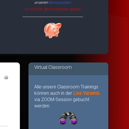
unserem
Bonussystem
bis zu 30% der Kurskosten sparen
Virtual Classroom
Alle unsere Classroom Trainings
können auch in der
Live Variante
via ZOOM-Session gebucht
werden.