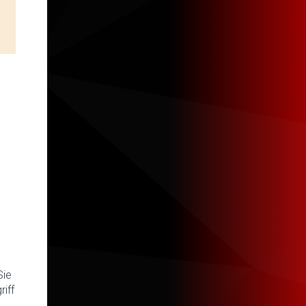
Sie
iff