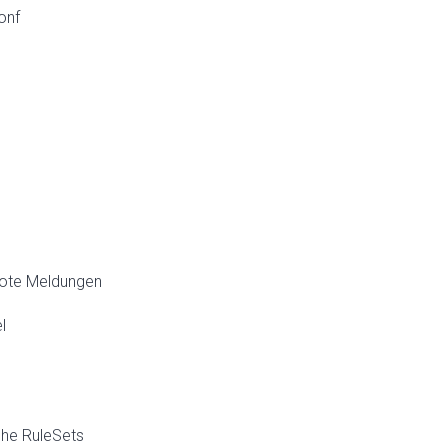
onf
mote Meldungen
l
che RuleSets