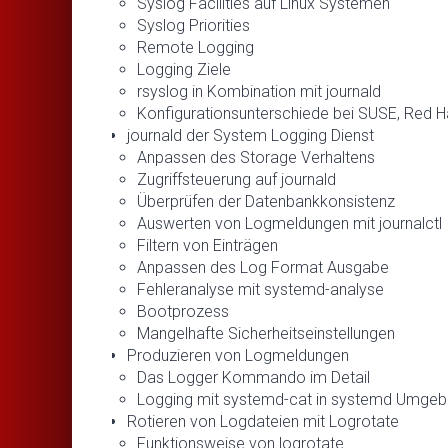
Syslog Facilities auf Linux Systemen
Syslog Priorities
Remote Logging
Logging Ziele
rsyslog in Kombination mit journald
Konfigurationsunterschiede bei SUSE, Red H
journald der System Logging Dienst
Anpassen des Storage Verhaltens
Zugriffsteuerung auf journald
Überprüfen der Datenbankkonsistenz
Auswerten von Logmeldungen mit journalctl
Filtern von Einträgen
Anpassen des Log Format Ausgabe
Fehleranalyse mit systemd-analyse
Bootprozess
Mangelhafte Sicherheitseinstellungen
Produzieren von Logmeldungen
Das Logger Kommando im Detail
Logging mit systemd-cat in systemd Umge
Rotieren von Logdateien mit Logrotate
Funktionsweise von logrotate