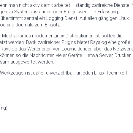
nn man nicht aktiv damit arbeitet – ständig zahlreiche Dienste 
ngen zu Systemzuständen oder Ereignissen. Die Erfassung,
bernimmt zentral ein Logging-Dienst. Auf allen gängigen Linux-
og und Journald zum Einsatz.
echanismus moderner Linux-Distributionen ist, sollten die
ätzt werden. Dank zahlreicher Plugins bietet Rsyslog eine große
t Rsyslog das Weiterleiten von Logmeldungen über das Netzwerk
können so die Nachrichten vieler Geräte – etwa Server, Drucker
nsam ausgewertet werden.
erkzeugen ist daher unverzichtbar für jeden Linux-Techniker!
-ng)