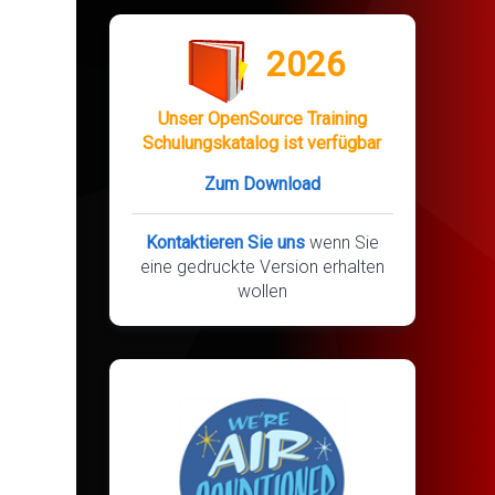
2026
Unser OpenSource Training
Schulungskatalog ist verfügbar
Zum Download
Kontaktieren Sie uns
wenn Sie
eine gedruckte Version erhalten
wollen