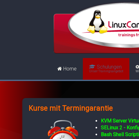
Schulungen
Home
Unser Trainingsangebot
Wi
Kurse mit Termingarantie
KVM Server Virtua
SELinux 2 - Konf
Bash Shell Script