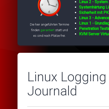
Linux 2 - System 
Systemhärtung Li
Sicherheit mit PK
Linux 3 - Advance
Linux 1 - Grundla
Die hier angeführten Termine
Penetration Testi
finden
garantiert
statt und
KVM Server Virtua
es sind noch Plätze frei.
Linux Logging
Journald