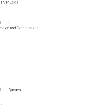
Server Logs
dungen
dateien und Datenbanken
dliche Queues