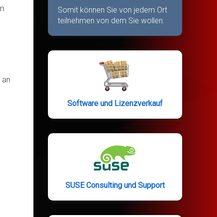
im
Somit können Sie von jedem Ort
teilnehmen von dem Sie wollen.
 an
Software und Lizenzverkauf
SUSE Consulting und Support