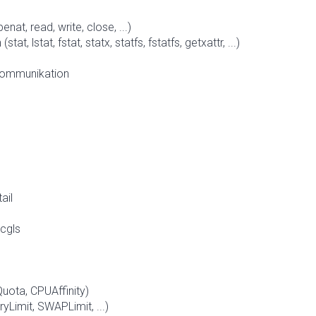
at, read, write, close, ...)
 lstat, fstat, statx, statfs, fstatfs, getxattr, ...)
Kommunikation
ail
cgls
uota, CPUAffinity)
yLimit, SWAPLimit, ...)