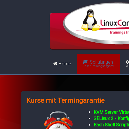
Schulungen
Home
Unser Trainingsangebot
Wi
Kurse mit Termingarantie
KVM Server Virtua
SELinux 2 - Konf
Bash Shell Script