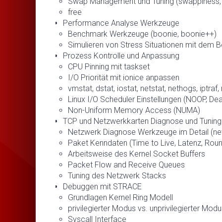
Swap Management und Tuning (swappiness, z
free
Performance Analyse Werkzeuge
Benchmark Werkzeuge (boonie, boonie++)
Simulieren von Stress Situationen mit dem Be
Prozess Kontrolle und Anpassung
CPU Pinning mit taskset
I/O Priorität mit ionice anpassen
vmstat, dstat, iostat, netstat, nethogs, iptraf,
Linux I/O Scheduler Einstellungen (NOOP, De
Non-Uniform Memory Access (NUMA)
TCP und Netzwerkkarten Diagnose und Tuning
Netzwerk Diagnose Werkzeuge im Detail (netsta
Paket Kenndaten (Time to Live, Latenz, Roun
Arbeitsweise des Kernel Socket Buffers
Packet Flow and Receive Queues
Tuning des Netzwerk Stacks
Debuggen mit STRACE
Grundlagen Kernel Ring Modell
privilegierter Modus vs. unprivilegierter Mod
Syscall Interface