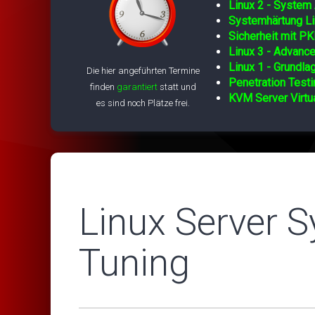
Linux 2 - System 
Systemhärtung Li
Sicherheit mit PK
Linux 3 - Advance
Linux 1 - Grundla
Die hier angeführten Termine
Penetration Testi
finden
garantiert
statt und
KVM Server Virtua
es sind noch Plätze frei.
Linux Server 
Tuning