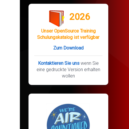
2026
Unser OpenSource Training
Schulungskatalog ist verfügbar
Zum Download
Kontaktieren Sie uns
wenn Sie
eine gedruckte Version erhalten
wollen