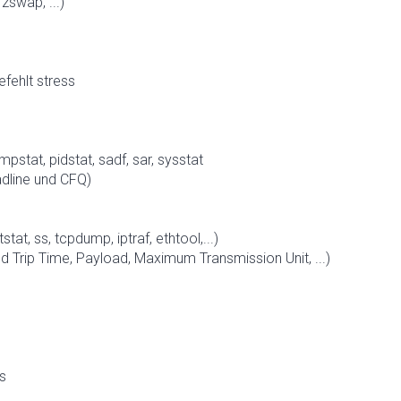
swap, ...)
fehlt stress
 mpstat, pidstat, sadf, sar, sysstat
adline und CFQ)
t, ss, tcpdump, iptraf, ethtool,...)
d Trip Time, Payload, Maximum Transmission Unit, ...)
us