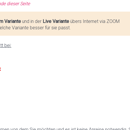
de dieser Seite
m Variante
und in der
Live Variante
übers Internet via ZOOM
lche Variante besser für sie passt.
t bei:
hmen von dem Sie möchten und es ist keine Anreise notwendig. 