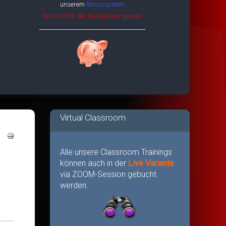
unserem
Bonussystem
bis zu 30% der Kurskosten sparen
Virtual Classroom
Alle unsere Classroom Trainings
können auch in der
Live Variante
via ZOOM-Session gebucht
werden.