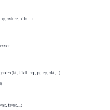
p, pstree, pidof...)
zessen
 (kill, killall, trap, pgrep, pkill,...)
d)
nc, fsync,...)