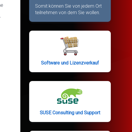
he
Somit können Sie von jedem Ort
teilnehmen von dem Sie wollen.
r
Software und Lizenzverkauf
SUSE Consulting und Support