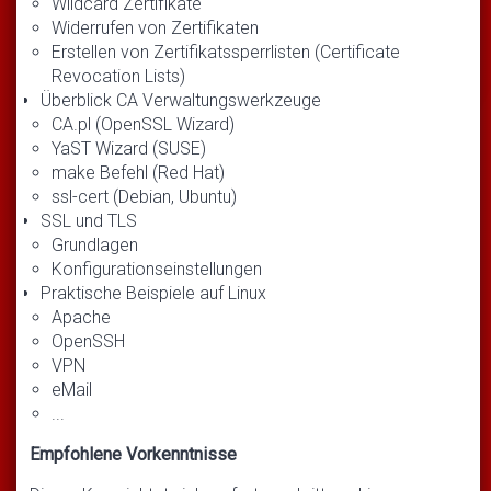
Wildcard Zertifikate
Widerrufen von Zertifikaten
Erstellen von Zertifikatssperrlisten (Certificate
Revocation Lists)
Überblick CA Verwaltungswerkzeuge
CA.pl (OpenSSL Wizard)
YaST Wizard (SUSE)
make Befehl (Red Hat)
ssl-cert (Debian, Ubuntu)
SSL und TLS
Grundlagen
Konfigurationseinstellungen
Praktische Beispiele auf Linux
Apache
OpenSSH
VPN
eMail
...
Empfohlene Vorkenntnisse