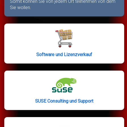
Somit können Sie von jedem Ort teilnehmen von dem
Sie wollen.
Software und Lizenzverkauf
SUSE Consulting und Support