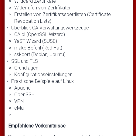
Wildcard Zertifikate
Widerrufen von Zertifikaten
Erstellen von Zertifikatssperrlisten (Certificate
Revocation Lists)
Überblick CA Verwaltungswerkzeuge
CA.pl (OpenSSL Wizard)
YaST Wizard (SUSE)
make Befehl (Red Hat)
ssl-cert (Debian, Ubuntu)
SSL und TLS
Grundlagen
Konfigurationseinstellungen
Praktische Beispiele auf Linux
Apache
OpenSSH
VPN
eMail
...
Empfohlene Vorkenntnisse