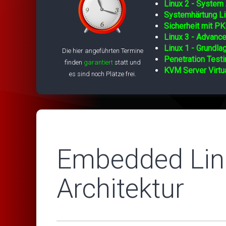
Linux 2 - System 
Systemhärtung Li
Sicherheit mit PK
Linux 3 - Advance
Linux 1 - Grundla
Die hier angeführten Termine
Penetration Testi
finden
garantiert
statt und
KVM Server Virtua
es sind noch Plätze frei.
Embedded Lin
Architektur