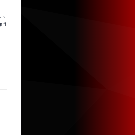
Sie
iff