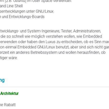
em (z.B. Ubuntu) im User Space verwendet
d Line Shell
entwicklungen unter GNU/Linux
 und Entwicklungs-Boards
ntwicklungs- und System-Ingenieure, Tester, Administratoren,
, die so schnell wie möglich verstehen wollen, wie Embedded
 verwenden oder haben den Luxus zu entscheiden, ob es Sinn ma
schon einmal Embedded GNU/Linux benutzt, aber sind sich nicht ga
 derzeit ein anderes Betriebssystem und wollen herausfinden, ob
tiger wäre.
ng
Architektur
ne Rabatt