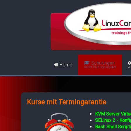
Schulungen
Home
Unser Trainingsangebot
Wi
Kurse mit Termingarantie
KVM Server Virtua
SELinux 2 - Konf
Bash Shell Script