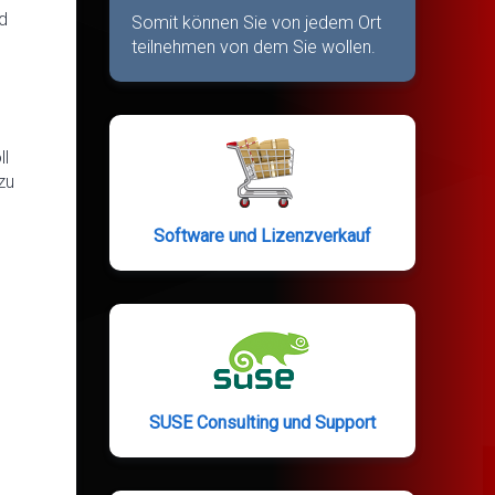
d
Somit können Sie von jedem Ort
teilnehmen von dem Sie wollen.
ll
zu
Software und Lizenzverkauf
SUSE Consulting und Support