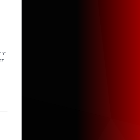
cht
nz