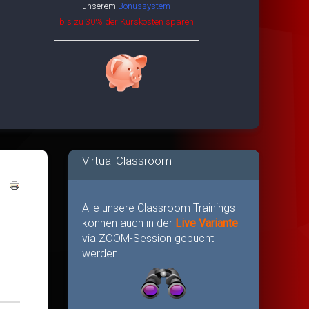
unserem
Bonussystem
bis zu 30% der Kurskosten sparen
Virtual Classroom
Alle unsere Classroom Trainings
können auch in der
Live Variante
via ZOOM-Session gebucht
werden.