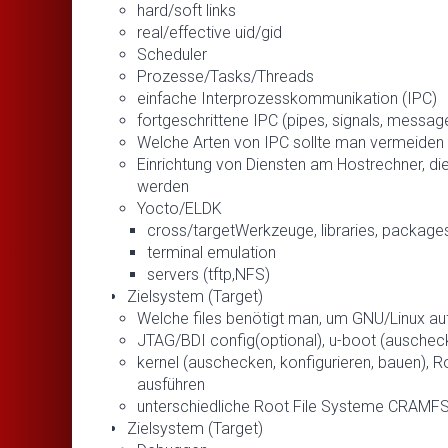
hard/soft links
real/effective uid/gid
Scheduler
Prozesse/Tasks/Threads
einfache Interprozesskommunikation (IPC)
fortgeschrittene IPC (pipes, signals, messa
Welche Arten von IPC sollte man vermeide
Einrichtung von Diensten am Hostrechner, d
werden
Yocto/ELDK
cross/targetWerkzeuge, libraries, package
terminal emulation
servers (tftp,NFS)
Zielsystem (Target)
Welche files benötigt man, um GNU/Linux auf
JTAG/BDI config(optional), u-boot (auscheck
kernel (auschecken, konfigurieren, bauen), Ro
ausführen
unterschiedliche Root File Systeme CRAMFS,
Zielsystem (Target)