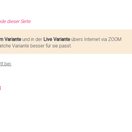
de dieser Seite
m Variante
und in der
Live Variante
übers Internet via ZOOM
lche Variante besser für sie passt.
t bei: