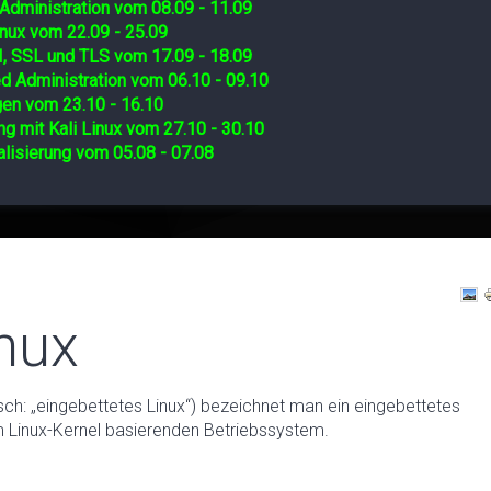
Administration vom 08.09 - 11.09
nux vom 22.09 - 25.09
I, SSL und TLS vom 17.09 - 18.09
d Administration vom 06.10 - 09.10
gen vom 23.10 - 16.10
ng mit Kali Linux vom 27.10 - 30.10
lisierung vom 05.08 - 07.08
nux
ch: „eingebettetes Linux“) bezeichnet man ein eingebettetes
 Linux-Kernel basierenden Betriebssystem.