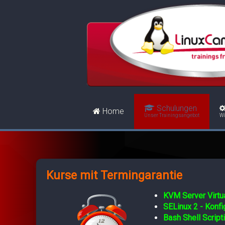
Schulungen
Home
Unser Trainingsangebot
Wi
Kurse mit Termingarantie
KVM Server Virtua
SELinux 2 - Konf
Bash Shell Script