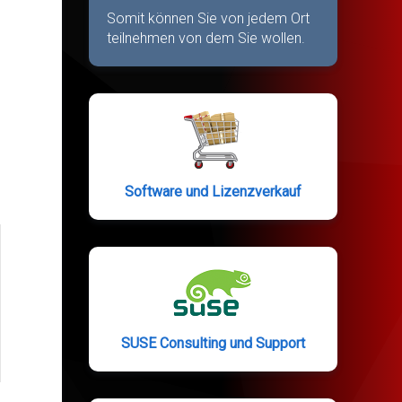
Somit können Sie von jedem Ort
teilnehmen von dem Sie wollen.
Software und Lizenzverkauf
SUSE Consulting und Support