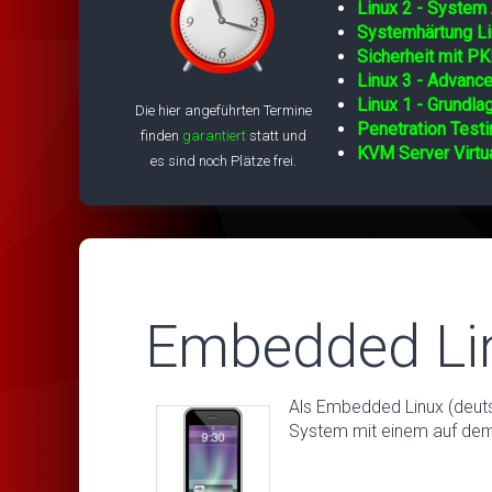
Linux 2 - System 
Systemhärtung Li
Sicherheit mit PK
Linux 3 - Advance
Linux 1 - Grundla
Die hier angeführten Termine
Penetration Testi
finden
garantiert
statt und
KVM Server Virtua
es sind noch Plätze frei.
Embedded Li
Als Embedded Linux (deuts
System mit einem auf dem