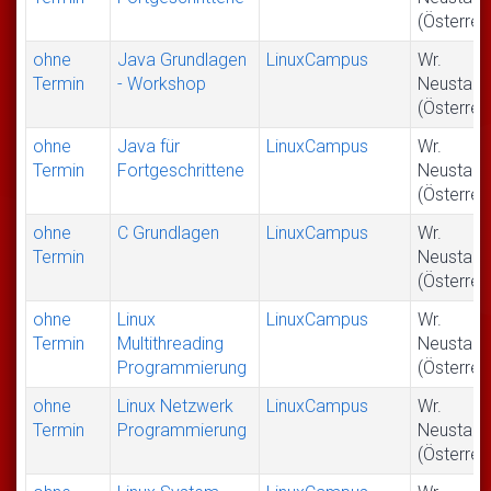
(Österrei
ohne
Java Grundlagen
LinuxCampus
Wr.
Termin
- Workshop
Neustadt
(Österrei
ohne
Java für
LinuxCampus
Wr.
Termin
Fortgeschrittene
Neustadt
(Österrei
ohne
C Grundlagen
LinuxCampus
Wr.
Termin
Neustadt
(Österrei
ohne
Linux
LinuxCampus
Wr.
Termin
Multithreading
Neustadt
Programmierung
(Österrei
ohne
Linux Netzwerk
LinuxCampus
Wr.
Termin
Programmierung
Neustadt
(Österrei