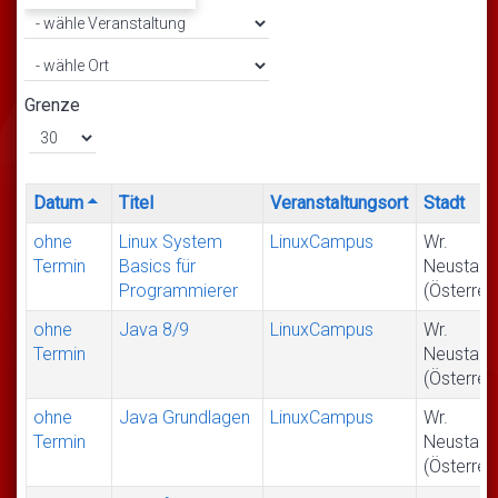
Grenze
Datum
Titel
Veranstaltungsort
Stadt
ohne
Linux System
LinuxCampus
Wr.
Termin
Basics für
Neustadt
Programmierer
(Österrei
ohne
Java 8/9
LinuxCampus
Wr.
Termin
Neustadt
(Österrei
ohne
Java Grundlagen
LinuxCampus
Wr.
Termin
Neustadt
(Österrei