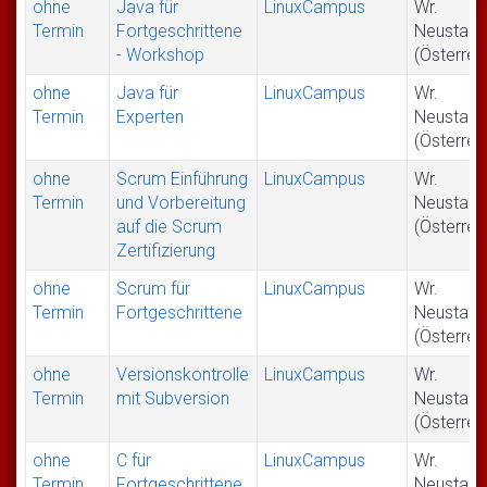
ohne
Java für
LinuxCampus
Wr.
Termin
Fortgeschrittene
Neustadt
- Workshop
(Österrei
ohne
Java für
LinuxCampus
Wr.
Termin
Experten
Neustadt
(Österrei
ohne
Scrum Einführung
LinuxCampus
Wr.
Termin
und Vorbereitung
Neustadt
auf die Scrum
(Österrei
Zertifizierung
ohne
Scrum für
LinuxCampus
Wr.
Termin
Fortgeschrittene
Neustadt
(Österrei
ohne
Versionskontrolle
LinuxCampus
Wr.
Termin
mit Subversion
Neustadt
(Österrei
ohne
C für
LinuxCampus
Wr.
Termin
Fortgeschrittene
Neustadt