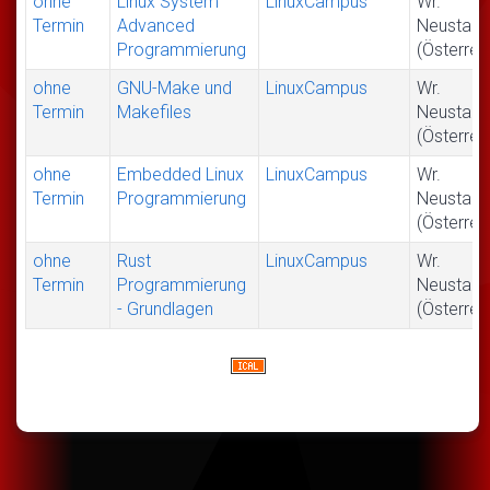
ohne
Linux System
LinuxCampus
Wr.
Termin
Advanced
Neustadt
Programmierung
(Österrei
ohne
GNU-Make und
LinuxCampus
Wr.
Termin
Makefiles
Neustadt
(Österrei
ohne
Embedded Linux
LinuxCampus
Wr.
Termin
Programmierung
Neustadt
(Österrei
ohne
Rust
LinuxCampus
Wr.
Termin
Programmierung
Neustadt
- Grundlagen
(Österrei