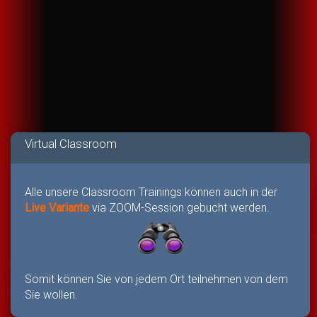
Virtual Classroom
Alle unsere Classroom Trainings können auch in der
Live Variante
via ZOOM-Session gebucht werden.
Somit können Sie von jedem Ort teilnehmen von dem
Sie wollen.